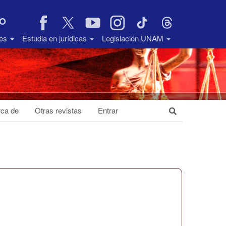
VO
des
Estudia en jurídicas
Legislación UNAM
ca de
Otras revistas
Entrar