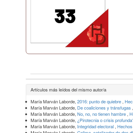
Detalles
Artículos más leídos del mismo autor/a
del
María Marván Laborde,
2016: punto de quiebre
,
Hec
artículo
María Marván Laborde,
De coaliciones y tránsfugas
María Marván Laborde,
No, no, no tienen hambre
,
H
María Marván Laborde,
¿Pirotecnia o crisis profund
María Marván Laborde,
Integridad electoral
,
Hechos 
María Marván Laborde,
Colima, catalizador de dos 