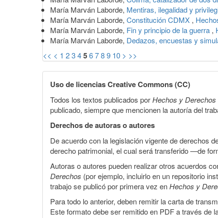
María Marván Laborde,
Mentiras, ilegalidad y privile
María Marván Laborde,
Constitución CDMX
,
Hechos
María Marván Laborde,
Fin y principio de la guerra
,
María Marván Laborde,
Dedazos, encuestas y simu
<<
<
1
2
3
4
5
6
7
8
9
10
>
>>
Uso de licencias Creative Commons (CC)
Todos los textos publicados por
Hechos y Derechos
publicado, siempre que mencionen la autoría del trabaj
Derechos de autoras o autores
De acuerdo con la legislación vigente de derechos d
derecho patrimonial, el cual será transferido —de f
Autoras o autores pueden realizar otros acuerdos cont
Derechos
(por ejemplo, incluirlo en un repositorio in
trabajo se publicó por primera vez en
Hechos y Der
Para todo lo anterior, deben remitir la carta de tran
Este formato debe ser remitido en PDF a través de l