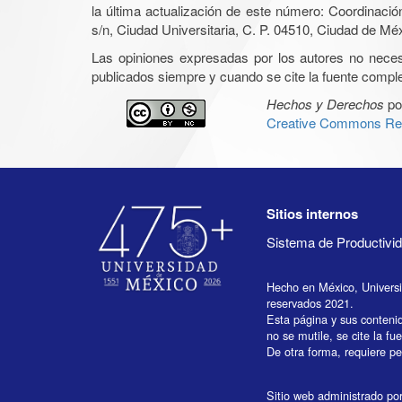
la última actualización de este número: Coordinaci
s/n, Ciudad Universitaria, C. P. 04510, Ciudad de Mé
Las opiniones expresadas por los autores no necesar
publicados siempre y cuando se cite la fuente complet
Hechos y Derechos
po
Creative Commons Rec
Sitios internos
Sistema de Productiv
Hecho en México, Univers
reservados 2021.
Esta página y sus conteni
no se mutile, se cite la fu
De otra forma, requiere per
Sitio web administrado por 