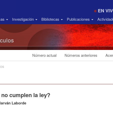
EN VI
icas
Investigación
Bibliotecas
Publicaciones
Activida
ículos
Número actual
Números anteriores
Acer
los
 no cumplen la ley?
Marván Laborde