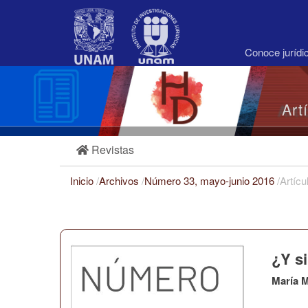
Navegación
principal
Contenido
principal
Conoce juríd
Barra
lateral
Art
Revistas
Inicio
/
Archivos
/
Número 33, mayo-junio 2016
/
Artícu
¿Y si
María 