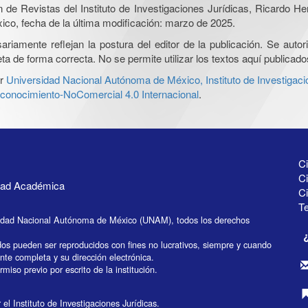
ón de Revistas del Instituto de Investigaciones Jurídicas, Ricardo 
xico, fecha de la última modificación: marzo de 2025.
iamente reflejan la postura del editor de la publicación. Se autoriz
a de forma correcta. No se permite utilizar los textos aquí publicad
r
Universidad Nacional Autónoma de México, Instituto de Investigaci
onocimiento-NoComercial 4.0 Internacional
.
Ci
Ci
idad Académica
C
Te
idad Nacional Autónoma de México (UNAM), todos los derechos
dos pueden ser reproducidos con fines no lucrativos, siempre y cuando
ente completa y su dirección electrónica.
miso previo por escrito de la institución.
el Instituto de Investigaciones Jurídicas.