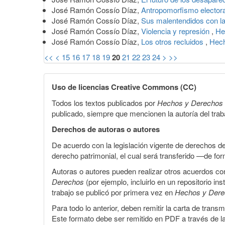
José Ramón Cossío Díaz,
Antropomorfismo elector
José Ramón Cossío Díaz,
Sus malentendidos con l
José Ramón Cossío Díaz,
Violencia y represión
,
He
José Ramón Cossío Díaz,
Los otros recluidos
,
Hech
<<
<
15
16
17
18
19
20
21
22
23
24
>
>>
Uso de licencias Creative Commons (CC)
Todos los textos publicados por
Hechos y Derechos
publicado, siempre que mencionen la autoría del trabaj
Derechos de autoras o autores
De acuerdo con la legislación vigente de derechos d
derecho patrimonial, el cual será transferido —de f
Autoras o autores pueden realizar otros acuerdos cont
Derechos
(por ejemplo, incluirlo en un repositorio in
trabajo se publicó por primera vez en
Hechos y Der
Para todo lo anterior, deben remitir la carta de tran
Este formato debe ser remitido en PDF a través de l