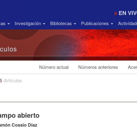
EN VI
icas
Investigación
Bibliotecas
Publicaciones
Activida
ículos
Número actual
Números anteriores
Acer
16
/
Artículos
ampo abierto
amón Cossío Díaz