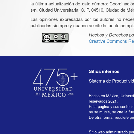
la última actualización de este número: Coordinaci
s/n, Ciudad Universitaria, C. P. 04510, Ciudad de Mé
Las opiniones expresadas por los autores no necesar
publicados siempre y cuando se cite la fuente complet
Hechos y Derechos
po
Creative Commons Rec
Sitios internos
Sistema de Productiv
Hecho en México, Univers
reservados 2021.
Esta página y sus conteni
no se mutile, se cite la fu
De otra forma, requiere per
Sitio web administrado por 