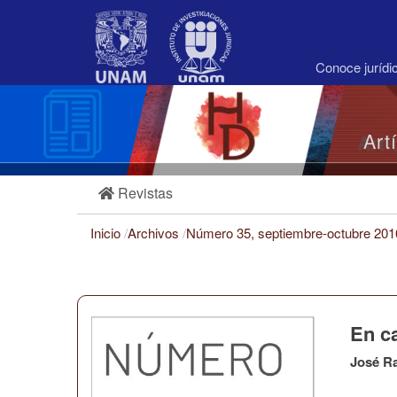
Navegación
principal
Contenido
principal
Conoce juríd
Barra
lateral
Art
Revistas
Inicio
/
Archivos
/
Número 35, septiembre-octubre 20
En c
José R