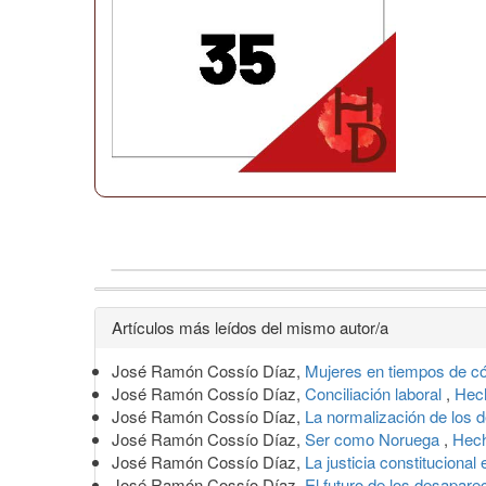
Detalles
Artículos más leídos del mismo autor/a
del
José Ramón Cossío Díaz,
Mujeres en tiempos de c
artículo
José Ramón Cossío Díaz,
Conciliación laboral
,
Hech
José Ramón Cossío Díaz,
La normalización de los
José Ramón Cossío Díaz,
Ser como Noruega
,
Hech
José Ramón Cossío Díaz,
La justicia constitucional
José Ramón Cossío Díaz,
El futuro de los desapar