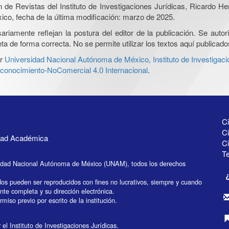
ón de Revistas del Instituto de Investigaciones Jurídicas, Ricardo 
xico, fecha de la última modificación: marzo de 2025.
iamente reflejan la postura del editor de la publicación. Se autoriz
a de forma correcta. No se permite utilizar los textos aquí publicad
r
Universidad Nacional Autónoma de México, Instituto de Investigaci
onocimiento-NoComercial 4.0 Internacional
.
Ci
Ci
idad Académica
C
Te
idad Nacional Autónoma de México (UNAM), todos los derechos
dos pueden ser reproducidos con fines no lucrativos, siempre y cuando
ente completa y su dirección electrónica.
miso previo por escrito de la institución.
el Instituto de Investigaciones Jurídicas.