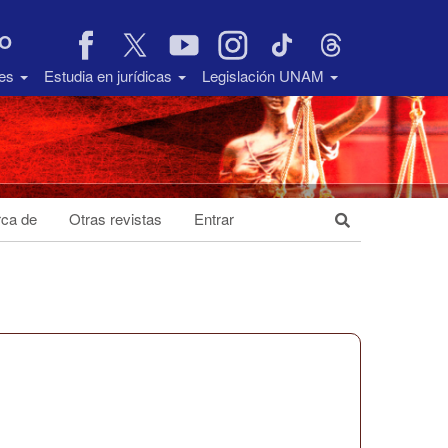
VO
des
Estudia en jurídicas
Legislación UNAM
ca de
Otras revistas
Entrar