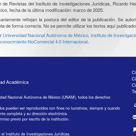
ón de Revistas del Instituto de Investigaciones Jurídicas, Ricardo 
xico, fecha de la última modificación: marzo de 2025.
iamente reflejan la postura del editor de la publicación. Se autoriz
a de forma correcta. No se permite utilizar los textos aquí publicad
r
Universidad Nacional Autónoma de México, Instituto de Investigaci
onocimiento-NoComercial 4.0 Internacional
.
Ci
Ci
idad Académica
C
Te
idad Nacional Autónoma de México (UNAM), todos los derechos
dos pueden ser reproducidos con fines no lucrativos, siempre y cuando
ente completa y su dirección electrónica.
miso previo por escrito de la institución.
el Instituto de Investigaciones Jurídicas.