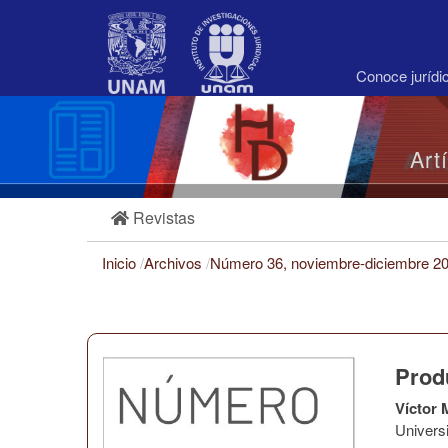
Navegación
principal
Contenido
principal
Conoce juríd
Barra
lateral
Art
Revistas
Inicio
/
Archivos
/
Número 36, noviembre-diciembre 2
Prod
Víctor 
Univer