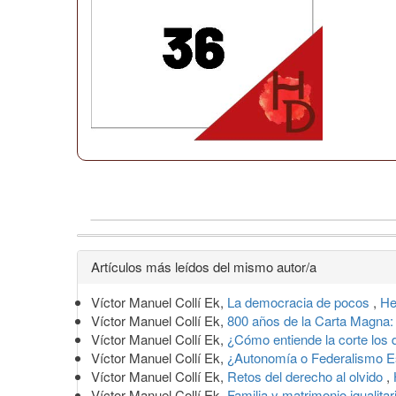
Detalles
Artículos más leídos del mismo autor/a
del
Víctor Manuel Collí Ek,
La democracia de pocos
,
He
artículo
Víctor Manuel Collí Ek,
800 años de la Carta Magna:
Víctor Manuel Collí Ek,
¿Cómo entiende la corte los
Víctor Manuel Collí Ek,
¿Autonomía o Federalismo E
Víctor Manuel Collí Ek,
Retos del derecho al olvido
,
Víctor Manuel Collí Ek,
Familia y matrimonio igualita