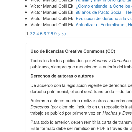
Víctor Manuel Collí Ek,
¿Cómo entiende la Corte lo
Víctor Manuel Collí Ek,
98 años de Pacto Social
,
He
Víctor Manuel Collí Ek,
Evolución del derecho a la v
Víctor Manuel Collí Ek,
Actualizar el Federalismo
,
H
1
2
3
4
5
6
7
8
9
>
>>
Uso de licencias Creative Commons (CC)
Todos los textos publicados por
Hechos y Derechos
publicado, siempre que mencionen la autoría del trabaj
Derechos de autoras o autores
De acuerdo con la legislación vigente de derechos d
derecho patrimonial, el cual será transferido —de f
Autoras o autores pueden realizar otros acuerdos cont
Derechos
(por ejemplo, incluirlo en un repositorio in
trabajo se publicó por primera vez en
Hechos y Der
Para todo lo anterior, deben remitir la carta de tran
Este formato debe ser remitido en PDF a través de l