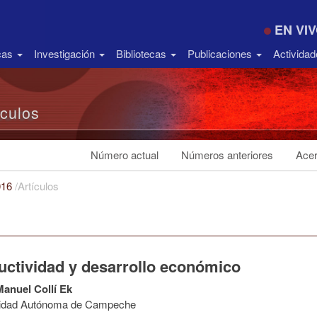
EN VI
icas
Investigación
Bibliotecas
Publicaciones
Activida
ículos
Número actual
Números anteriores
Acer
016
/
Artículos
uctividad y desarrollo económico
Manuel Collí Ek
sidad Autónoma de Campeche