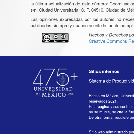
la última actualización de este número: Coordinaci
s/n, Ciudad Universitaria, C. P. 04510, Ciudad de Mé
Las opiniones expresadas por los autores no necesar
publicados siempre y cuando se cite la fuente complet
Hechos y Derechos
po
Creative Commons Rec
Sitios internos
Sistema de Productiv
Hecho en México, Univers
reservados 2021.
Esta página y sus conteni
no se mutile, se cite la fu
De otra forma, requiere per
Sitio web administrado por 