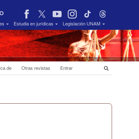
VO
des
Estudia en jurídicas
Legislación UNAM
ca de
Otras revistas
Entrar