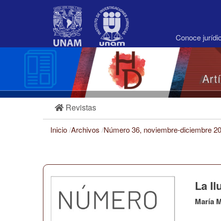
Navegación
principal
Contenido
principal
Conoce juríd
Barra
lateral
Art
Revistas
Inicio
/
Archivos
/
Número 36, noviembre-diciembre 2
La Il
María 