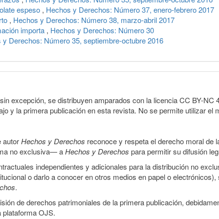
colate espeso
,
Hechos y Derechos: Número 37, enero-febrero 2017
rto
,
Hechos y Derechos: Número 38, marzo-abril 2017
rmación importa
,
Hechos y Derechos: Número 30
 y Derechos: Número 35, septiembre-octubre 2016
sin excepción, se distribuyen amparados con la licencia CC BY-NC 4.0 
o y la primera publicación en esta revista. No se permite utilizar el 
e autor
Hechos y Derechos
reconoce y respeta el derecho moral de las
orma no exclusiva— a
Hechos y Derechos
para permitir su difusión le
ractuales independientes y adicionales para la distribución no exclus
stitucional o darlo a conocer en otros medios en papel o electrónicos)
echos
.
smisión de derechos patrimoniales de la primera publicación, debidamen
a plataforma OJS.