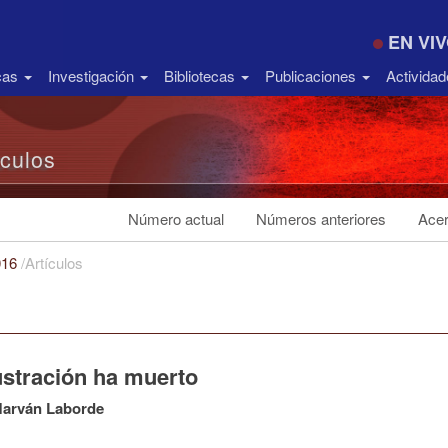
EN VI
icas
Investigación
Bibliotecas
Publicaciones
Activida
ículos
Número actual
Números anteriores
Acer
016
/
Artículos
ustración ha muerto
Marván Laborde