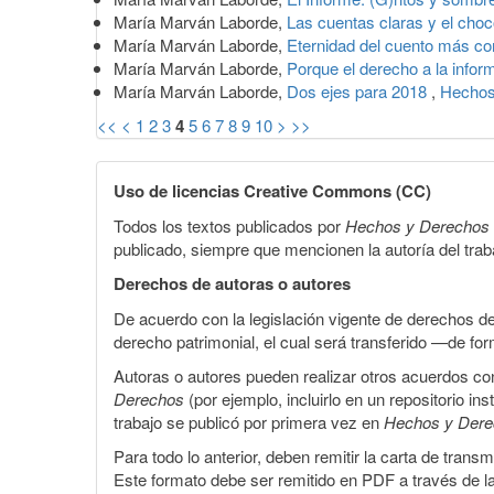
María Marván Laborde,
Las cuentas claras y el cho
María Marván Laborde,
Eternidad del cuento más co
María Marván Laborde,
Porque el derecho a la info
María Marván Laborde,
Dos ejes para 2018
,
Hechos
<<
<
1
2
3
4
5
6
7
8
9
10
>
>>
Uso de licencias Creative Commons (CC)
Todos los textos publicados por
Hechos y Derechos
publicado, siempre que mencionen la autoría del trabaj
Derechos de autoras o autores
De acuerdo con la legislación vigente de derechos d
derecho patrimonial, el cual será transferido —de f
Autoras o autores pueden realizar otros acuerdos cont
Derechos
(por ejemplo, incluirlo en un repositorio in
trabajo se publicó por primera vez en
Hechos y Der
Para todo lo anterior, deben remitir la carta de tran
Este formato debe ser remitido en PDF a través de l