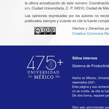
la última actualización de este número: Coordinaci
s/n, Ciudad Universitaria, C. P. 04510, Ciudad de Mé
Las opiniones expresadas por los autores no necesar
publicados siempre y cuando se cite la fuente complet
Hechos y Derechos
po
Creative Commons Rec
Sitios internos
Sistema de Productiv
Hecho en México, Univers
reservados 2021.
Esta página y sus conteni
no se mutile, se cite la fu
De otra forma, requiere per
Sitio web administrado por 