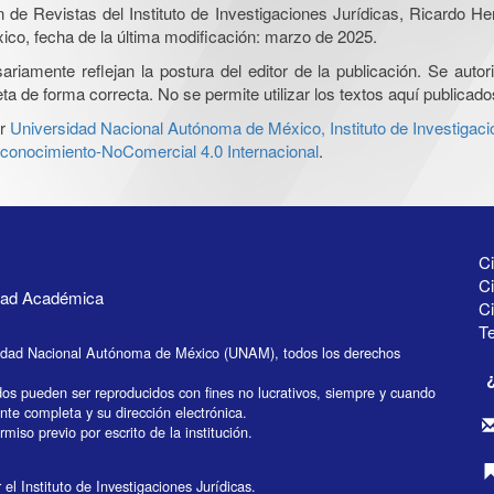
ón de Revistas del Instituto de Investigaciones Jurídicas, Ricardo 
xico, fecha de la última modificación: marzo de 2025.
iamente reflejan la postura del editor de la publicación. Se autoriz
a de forma correcta. No se permite utilizar los textos aquí publicad
r
Universidad Nacional Autónoma de México, Instituto de Investigaci
onocimiento-NoComercial 4.0 Internacional
.
Ci
Ci
idad Académica
C
Te
idad Nacional Autónoma de México (UNAM), todos los derechos
dos pueden ser reproducidos con fines no lucrativos, siempre y cuando
ente completa y su dirección electrónica.
miso previo por escrito de la institución.
el Instituto de Investigaciones Jurídicas.