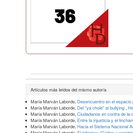
Detalles
Artículos más leídos del mismo autor/a
del
María Marván Laborde,
Desencuentro en el espacio 
artículo
María Marván Laborde,
Del “ya chole” al bullying
,
He
María Marván Laborde,
Ciudadanos en contra de la 
María Marván Laborde,
Entre la injusticia y el linch
María Marván Laborde,
Hacia el Sistema Nacional A
María Marván Laborde,
El Informe: (G)ritos y somb