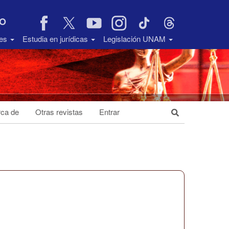
VO
des
Estudia en jurídicas
Legislación UNAM
ca de
Otras revistas
Entrar