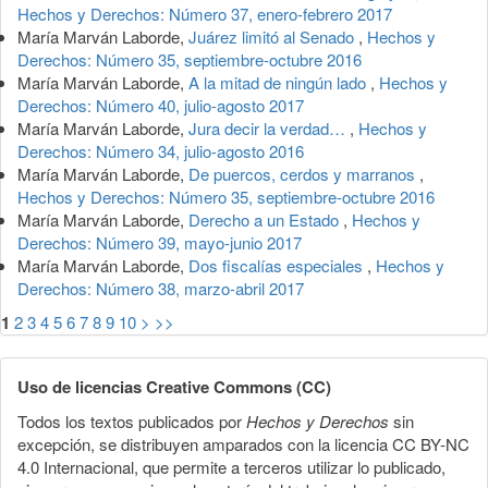
Hechos y Derechos: Número 37, enero-febrero 2017
María Marván Laborde,
Juárez limitó al Senado
,
Hechos y
Derechos: Número 35, septiembre-octubre 2016
María Marván Laborde,
A la mitad de ningún lado
,
Hechos y
Derechos: Número 40, julio-agosto 2017
María Marván Laborde,
Jura decir la verdad…
,
Hechos y
Derechos: Número 34, julio-agosto 2016
María Marván Laborde,
De puercos, cerdos y marranos
,
Hechos y Derechos: Número 35, septiembre-octubre 2016
María Marván Laborde,
Derecho a un Estado
,
Hechos y
Derechos: Número 39, mayo-junio 2017
María Marván Laborde,
Dos fiscalías especiales
,
Hechos y
Derechos: Número 38, marzo-abril 2017
1
2
3
4
5
6
7
8
9
10
>
>>
Uso de licencias Creative Commons (CC)
Todos los textos publicados por
Hechos y Derechos
sin
excepción, se distribuyen amparados con la licencia CC BY-NC
4.0 Internacional, que permite a terceros utilizar lo publicado,