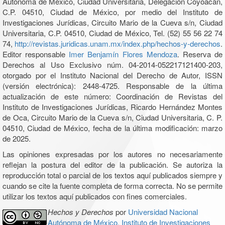
Autónoma de México, Ciudad Universitaria, Delegación Coyoacán,
C.P. 04510, Ciudad de México, por medio del Instituto de
Investigaciones Jurídicas, Circuito Mario de la Cueva s/n, Ciudad
Universitaria, C.P. 04510, Ciudad de México, Tel. (52) 55 56 22 74
74,
http://revistas.juridicas.unam.mx/index.php/hechos-y-derechos
.
Editor responsable
Imer Benjamín Flores Mendoza
. Reserva de
Derechos al Uso Exclusivo núm. 04-2014-052217121400-203,
otorgado por el Instituto Nacional del Derecho de Autor, ISSN
(versión electrónica): 2448-4725. Responsable de la última
actualización de este número: Coordinación de Revistas del
Instituto de Investigaciones Jurídicas, Ricardo Hernández Montes
de Oca, Circuito Mario de la Cueva s/n, Ciudad Universitaria, C. P.
04510, Ciudad de México, fecha de la última modificación: marzo
de 2025.
Las opiniones expresadas por los autores no necesariamente
reflejan la postura del editor de la publicación. Se autoriza la
reproducción total o parcial de los textos aquí publicados siempre y
cuando se cite la fuente completa de forma correcta. No se permite
utilizar los textos aquí publicados con fines comerciales.
Hechos y Derechos
por
Universidad Nacional
Autónoma de México, Instituto de Investigaciones