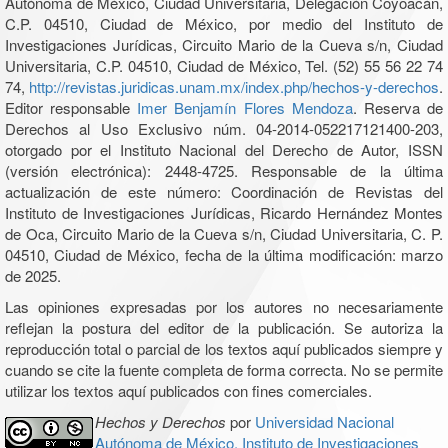
Autónoma de México, Ciudad Universitaria, Delegación Coyoacán,
C.P. 04510, Ciudad de México, por medio del Instituto de
Investigaciones Jurídicas, Circuito Mario de la Cueva s/n, Ciudad
Universitaria, C.P. 04510, Ciudad de México, Tel. (52) 55 56 22 74
74,
http://revistas.juridicas.unam.mx/index.php/hechos-y-derechos
.
Editor responsable
Imer Benjamín Flores Mendoza
. Reserva de
Derechos al Uso Exclusivo núm. 04-2014-052217121400-203,
otorgado por el Instituto Nacional del Derecho de Autor, ISSN
(versión electrónica): 2448-4725. Responsable de la última
actualización de este número: Coordinación de Revistas del
Instituto de Investigaciones Jurídicas, Ricardo Hernández Montes
de Oca, Circuito Mario de la Cueva s/n, Ciudad Universitaria, C. P.
04510, Ciudad de México, fecha de la última modificación: marzo
de 2025.
Las opiniones expresadas por los autores no necesariamente
reflejan la postura del editor de la publicación. Se autoriza la
reproducción total o parcial de los textos aquí publicados siempre y
cuando se cite la fuente completa de forma correcta. No se permite
utilizar los textos aquí publicados con fines comerciales.
Hechos y Derechos
por
Universidad Nacional
Autónoma de México, Instituto de Investigaciones