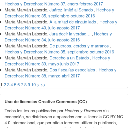
Hechos y Derechos: Número 37, enero-febrero 2017
María Marván Laborde,
Juárez limitó al Senado
,
Hechos y
Derechos: Número 35, septiembre-octubre 2016
María Marván Laborde,
A la mitad de ningún lado
,
Hechos y
Derechos: Número 40, julio-agosto 2017
María Marván Laborde,
Jura decir la verdad…
,
Hechos y
Derechos: Número 34, julio-agosto 2016
María Marván Laborde,
De puercos, cerdos y marranos
,
Hechos y Derechos: Número 35, septiembre-octubre 2016
María Marván Laborde,
Derecho a un Estado
,
Hechos y
Derechos: Número 39, mayo-junio 2017
María Marván Laborde,
Dos fiscalías especiales
,
Hechos y
Derechos: Número 38, marzo-abril 2017
1
2
3
4
5
6
7
8
9
10
>
>>
Uso de licencias Creative Commons (CC)
Todos los textos publicados por
Hechos y Derechos
sin
excepción, se distribuyen amparados con la licencia CC BY-NC
4.0 Internacional, que permite a terceros utilizar lo publicado,