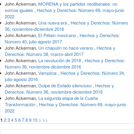
John Ackerman,
MORENA y los partidos neoliberales: no
somos iguales
,
Hechos y Derechos: Número 69, mayo-junio
2022
John Ackerman,
Una nueva era
,
Hechos y Derechos: Número
36, noviembre-diciembre 2016
John Ackerman,
El Pétain mexicano
,
Hechos y Derechos:
Número 40, julio-agosto 2017
John Ackerman,
Un chapulín no hace verano
,
Hechos y
Derechos: Número 38, marzo-abril 2017
John Ackerman,
La revolución de 2018
,
Hechos y Derechos:
Número 36, noviembre-diciembre 2016
John Ackerman,
Vampiros
,
Hechos y Derechos: Número 34,
julio-agosto 2016
John Ackerman,
Golpe de Estado silencioso
,
Hechos y
Derechos: Número 36, noviembre-diciembre 2016
John Ackerman,
La segunda etapa de la Cuarta
Transformación
,
Hechos y Derechos: Número 69, mayo-junio
2022
1
2
3
4
5
6
7
8
9
10
>
>>