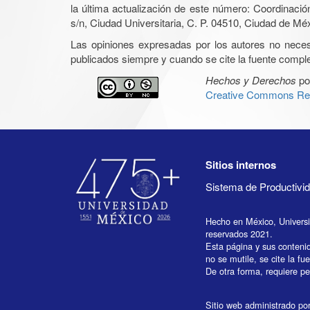
la última actualización de este número: Coordinaci
s/n, Ciudad Universitaria, C. P. 04510, Ciudad de Mé
Las opiniones expresadas por los autores no necesar
publicados siempre y cuando se cite la fuente complet
Hechos y Derechos
po
Creative Commons Rec
Sitios internos
Sistema de Productiv
Hecho en México, Univers
reservados 2021.
Esta página y sus conteni
no se mutile, se cite la fu
De otra forma, requiere per
Sitio web administrado por 