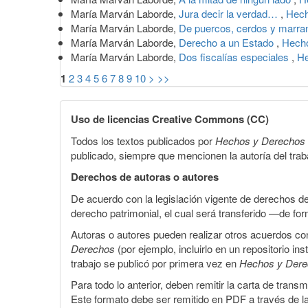
María Marván Laborde,
Jura decir la verdad…
,
Hech
María Marván Laborde,
De puercos, cerdos y marr
María Marván Laborde,
Derecho a un Estado
,
Hecho
María Marván Laborde,
Dos fiscalías especiales
,
He
1
2
3
4
5
6
7
8
9
10
>
>>
Uso de licencias Creative Commons (CC)
Todos los textos publicados por
Hechos y Derechos
publicado, siempre que mencionen la autoría del trabaj
Derechos de autoras o autores
De acuerdo con la legislación vigente de derechos d
derecho patrimonial, el cual será transferido —de f
Autoras o autores pueden realizar otros acuerdos cont
Derechos
(por ejemplo, incluirlo en un repositorio in
trabajo se publicó por primera vez en
Hechos y Der
Para todo lo anterior, deben remitir la carta de tran
Este formato debe ser remitido en PDF a través de l