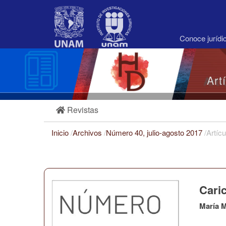
Navegación
principal
Contenido
principal
Conoce juríd
Barra
lateral
Art
Revistas
Inicio
/
Archivos
/
Número 40, julio-agosto 2017
/
Artícu
Caric
María 