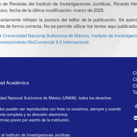
ón de Revistas del Instituto de Investigaciones Jurídicas, Ricardo 
xico, fecha de la última modificación: marzo de 2025.
iamente reflejan la postura del editor de la publicación. Se autoriz
a de forma correcta. No se permite utilizar los textos aquí publicad
r
Universidad Nacional Autónoma de México, Instituto de Investigaci
onocimiento-NoComercial 4.0 Internacional
.
Ci
Ci
idad Académica
C
Te
idad Nacional Autónoma de México (UNAM), todos los derechos
dos pueden ser reproducidos con fines no lucrativos, siempre y cuando
ente completa y su dirección electrónica.
miso previo por escrito de la institución.
el Instituto de Investigaciones Jurídicas.