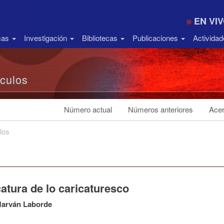
EN VI
icas
Investigación
Bibliotecas
Publicaciones
Activida
ículos
Número actual
Números anteriores
Acer
los
atura de lo caricaturesco
Marván Laborde