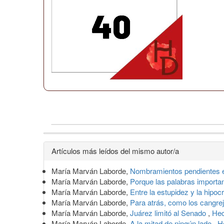
Detalles
Artículos más leídos del mismo autor/a
del
María Marván Laborde,
Nombramientos pendientes 
artículo
María Marván Laborde,
Porque las palabras import
María Marván Laborde,
Entre la estupidez y la hipoc
María Marván Laborde,
Para atrás, como los cangre
María Marván Laborde,
Juárez limitó al Senado
,
Hec
María Marván Laborde,
A la mitad de ningún lado
,
H