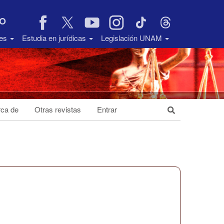
VO
des
Estudia en jurídicas
Legislación UNAM
ca de
Otras revistas
Entrar