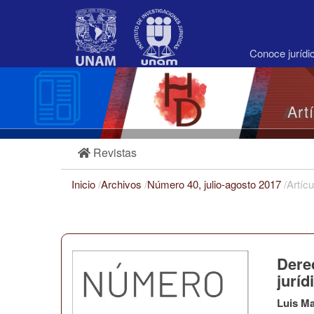
Navegación
principal
Contenido
principal
Conoce juríd
Barra
lateral
Art
Revistas
Inicio
/
Archivos
/
Número 40, julio-agosto 2017
/
Artícu
Derec
juríd
Luis M