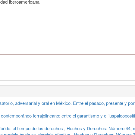
idad Iberoamericana
atorio, adversarial y oral en México. Entre el pasado, presente y po
 contemporáneo ferrajolineano: entre el garantismo y el iuspaleoposi
íbrido: el tiempo de los derechos
,
Hechos y Derechos: Número 44, m
ro modelo hacia su ejercicio efectivo
,
Hechos y Derechos: Número 38