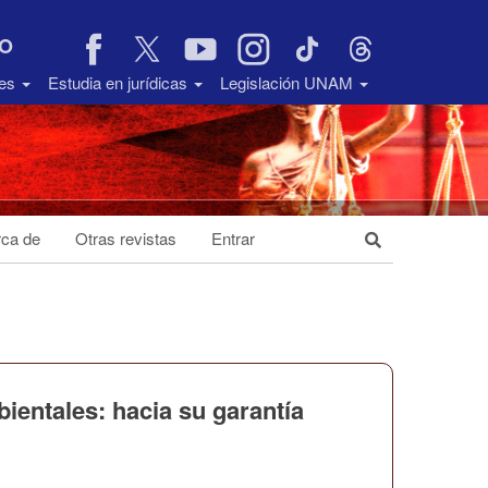
VO
des
Estudia en jurídicas
Legislación UNAM
ca de
Otras revistas
Entrar
ientales: hacia su garantía