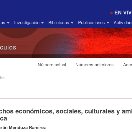
EN VI
icas
Investigación
Bibliotecas
Publicaciones
Activida
ículos
Número actual
Números anteriores
Acer
los
hos económicos, sociales, culturales y amb
ica
artín Mendoza Ramírez