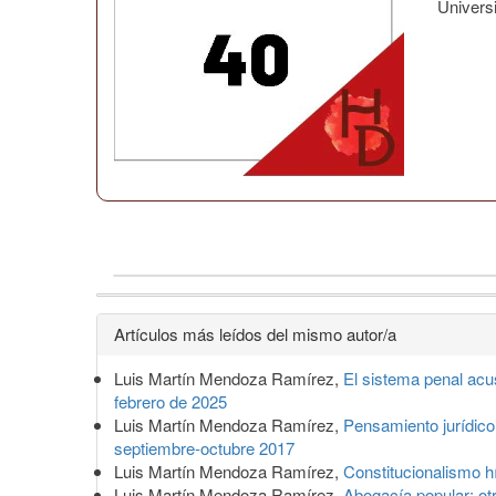
Univers
Detalles
Artículos más leídos del mismo autor/a
del
Luis Martín Mendoza Ramírez,
El sistema penal acus
artículo
febrero de 2025
Luis Martín Mendoza Ramírez,
Pensamiento jurídico
septiembre-octubre 2017
Luis Martín Mendoza Ramírez,
Constitucionalismo h
Luis Martín Mendoza Ramírez,
Abogacía popular: ot