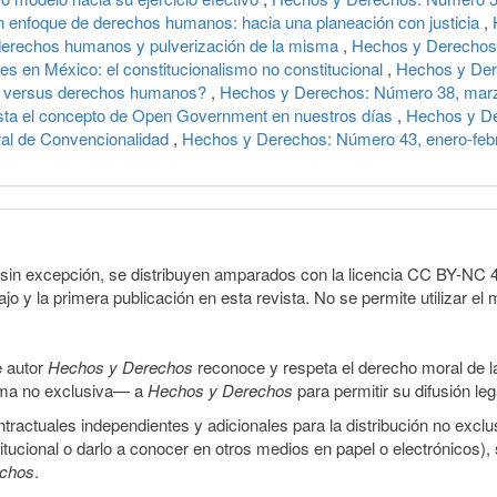
on enfoque de derechos humanos: hacia una planeación con justicia
,
 derechos humanos y pulverización de la misma
,
Hechos y Derechos
es en México: el constitucionalismo no constitucional
,
Hechos y Der
 versus derechos humanos?
,
Hechos y Derechos: Número 38, marz
ta el concepto de Open Government en nuestros días
,
Hechos y D
al de Convencionalidad
,
Hechos y Derechos: Número 43, enero-feb
sin excepción, se distribuyen amparados con la licencia CC BY-NC 4.0 
o y la primera publicación en esta revista. No se permite utilizar el 
e autor
Hechos y Derechos
reconoce y respeta el derecho moral de las
orma no exclusiva— a
Hechos y Derechos
para permitir su difusión le
ractuales independientes y adicionales para la distribución no exclus
stitucional o darlo a conocer en otros medios en papel o electrónicos)
echos
.