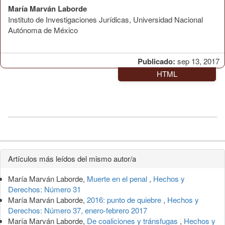
María Marván Laborde
Instituto de Investigaciones Jurídicas, Universidad Nacional
Autónoma de México
Publicado:
sep 13, 2017
HTML
Detalles
Artículos más leídos del mismo autor/a
del
María Marván Laborde,
Muerte en el penal
,
Hechos y
artículo
Derechos: Número 31
María Marván Laborde,
2016: punto de quiebre
,
Hechos y
Derechos: Número 37, enero-febrero 2017
María Marván Laborde,
De coaliciones y tránsfugas
,
Hechos y