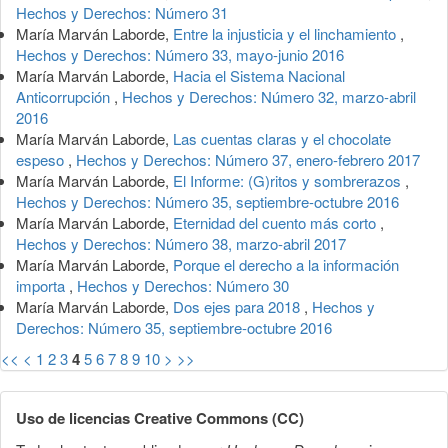
Hechos y Derechos: Número 31
María Marván Laborde,
Entre la injusticia y el linchamiento
,
Hechos y Derechos: Número 33, mayo-junio 2016
María Marván Laborde,
Hacia el Sistema Nacional
Anticorrupción
,
Hechos y Derechos: Número 32, marzo-abril
2016
María Marván Laborde,
Las cuentas claras y el chocolate
espeso
,
Hechos y Derechos: Número 37, enero-febrero 2017
María Marván Laborde,
El Informe: (G)ritos y sombrerazos
,
Hechos y Derechos: Número 35, septiembre-octubre 2016
María Marván Laborde,
Eternidad del cuento más corto
,
Hechos y Derechos: Número 38, marzo-abril 2017
María Marván Laborde,
Porque el derecho a la información
importa
,
Hechos y Derechos: Número 30
María Marván Laborde,
Dos ejes para 2018
,
Hechos y
Derechos: Número 35, septiembre-octubre 2016
<<
<
1
2
3
4
5
6
7
8
9
10
>
>>
Uso de licencias Creative Commons (CC)