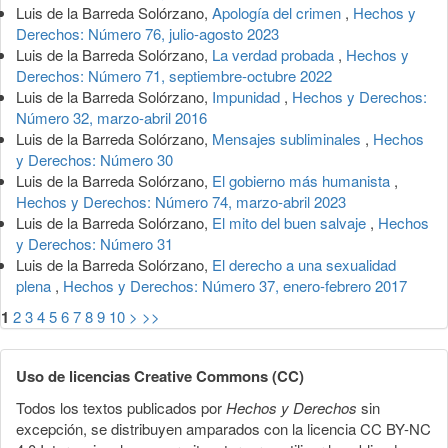
Luis de la Barreda Solórzano,
Apología del crimen
,
Hechos y
Derechos: Número 76, julio-agosto 2023
Luis de la Barreda Solórzano,
La verdad probada
,
Hechos y
Derechos: Número 71, septiembre-octubre 2022
Luis de la Barreda Solórzano,
Impunidad
,
Hechos y Derechos:
Número 32, marzo-abril 2016
Luis de la Barreda Solórzano,
Mensajes subliminales
,
Hechos
y Derechos: Número 30
Luis de la Barreda Solórzano,
El gobierno más humanista
,
Hechos y Derechos: Número 74, marzo-abril 2023
Luis de la Barreda Solórzano,
El mito del buen salvaje
,
Hechos
y Derechos: Número 31
Luis de la Barreda Solórzano,
El derecho a una sexualidad
plena
,
Hechos y Derechos: Número 37, enero-febrero 2017
1
2
3
4
5
6
7
8
9
10
>
>>
Uso de licencias Creative Commons (CC)
Todos los textos publicados por
Hechos y Derechos
sin
excepción, se distribuyen amparados con la licencia CC BY-NC