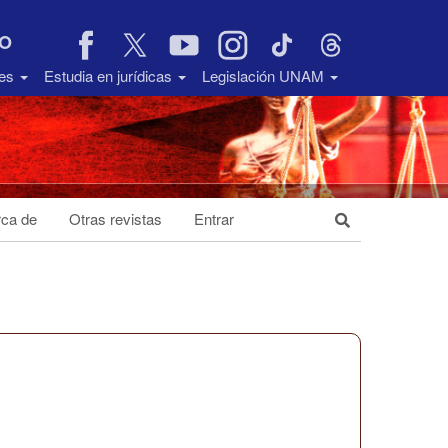
VO
des
Estudia en jurídicas
Legislación UNAM
ca de
Otras revistas
Entrar