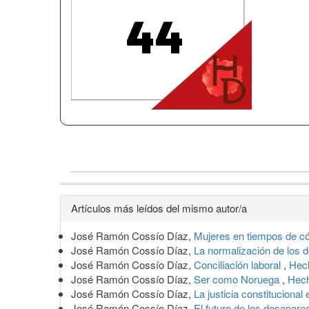
Detalles
Artículos más leídos del mismo autor/a
del
José Ramón Cossío Díaz,
Mujeres en tiempos de c
artículo
José Ramón Cossío Díaz,
La normalización de los
José Ramón Cossío Díaz,
Conciliación laboral
,
Hech
José Ramón Cossío Díaz,
Ser como Noruega
,
Hech
José Ramón Cossío Díaz,
La justicia constitucional
José Ramón Cossío Díaz,
El futuro de los desapar