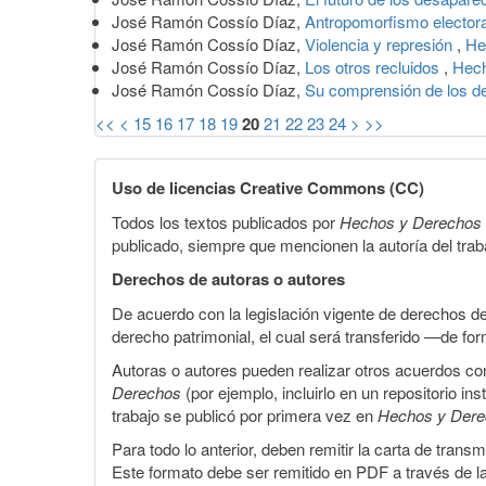
José Ramón Cossío Díaz,
Antropomorfismo elector
José Ramón Cossío Díaz,
Violencia y represión
,
He
José Ramón Cossío Díaz,
Los otros recluidos
,
Hech
José Ramón Cossío Díaz,
Su comprensión de los 
<<
<
15
16
17
18
19
20
21
22
23
24
>
>>
Uso de licencias Creative Commons (CC)
Todos los textos publicados por
Hechos y Derechos
publicado, siempre que mencionen la autoría del trabaj
Derechos de autoras o autores
De acuerdo con la legislación vigente de derechos d
derecho patrimonial, el cual será transferido —de f
Autoras o autores pueden realizar otros acuerdos cont
Derechos
(por ejemplo, incluirlo en un repositorio in
trabajo se publicó por primera vez en
Hechos y Der
Para todo lo anterior, deben remitir la carta de tran
Este formato debe ser remitido en PDF a través de l