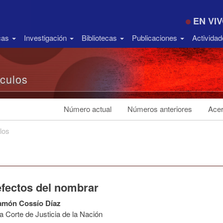
EN VI
icas
Investigación
Bibliotecas
Publicaciones
Activida
ículos
Número actual
Números anteriores
Acer
los
efectos del nombrar
amón Cossío Díaz
 Corte de Justicia de la Nación