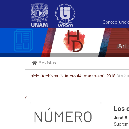
Navegación
principal
Contenido
principal
Conoce juríd
Barra
lateral
Art
Revistas
Inicio
/
Archivos
/
Número 44, marzo-abril 2018
/
Artícu
Los 
José R
Suprema