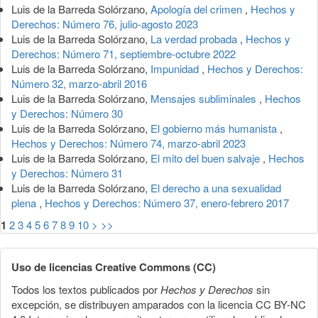
Luis de la Barreda Solórzano,
Apología del crimen
,
Hechos y
Derechos: Número 76, julio-agosto 2023
Luis de la Barreda Solórzano,
La verdad probada
,
Hechos y
Derechos: Número 71, septiembre-octubre 2022
Luis de la Barreda Solórzano,
Impunidad
,
Hechos y Derechos:
Número 32, marzo-abril 2016
Luis de la Barreda Solórzano,
Mensajes subliminales
,
Hechos
y Derechos: Número 30
Luis de la Barreda Solórzano,
El gobierno más humanista
,
Hechos y Derechos: Número 74, marzo-abril 2023
Luis de la Barreda Solórzano,
El mito del buen salvaje
,
Hechos
y Derechos: Número 31
Luis de la Barreda Solórzano,
El derecho a una sexualidad
plena
,
Hechos y Derechos: Número 37, enero-febrero 2017
1
2
3
4
5
6
7
8
9
10
>
>>
Uso de licencias Creative Commons (CC)
Todos los textos publicados por
Hechos y Derechos
sin
excepción, se distribuyen amparados con la licencia CC BY-NC