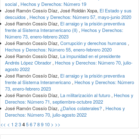
social
,
Hechos y Derechos: Número 19
José Ramón Cossío Díaz, José Roldán Xopa,
El Estado y sus
descuidos
,
Hechos y Derechos: Número 57, mayo-junio 2020
José Ramón Cossío Díaz,
El arraigo y la prisión preventiva
frente al Sistema Interamericano (II)
,
Hechos y Derechos:
Número 73, enero-febrero 2023
José Ramón Cossío Díaz,
Corrupción y derechos humanos
,
Hechos y Derechos: Número 55, enero-febrero 2020
José Ramón Cossío Díaz,
La impunidad en el presidente
Andrés López Obrador
,
Hechos y Derechos: Número 70, julio-
agosto 2022
José Ramón Cossío Díaz,
El arraigo y la prisión preventiva
frente al Sistema Interamericano
,
Hechos y Derechos: Número
73, enero-febrero 2023
José Ramón Cossío Díaz,
La militarización al futuro
,
Hechos y
Derechos: Número 71, septiembre-octubre 2022
José Ramón Cossío Díaz,
¿Daños colaterales?
,
Hechos y
Derechos: Número 70, julio-agosto 2022
<<
<
1
2
3
4
5
6
7
8
9
10
>
>>