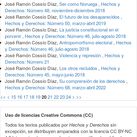
José Ramón Cossío Díaz,
Ser como Noruega
,
Hechos y
Derechos: Número 48, noviembre-diciembre 2018
José Ramón Cossío Díaz,
El futuro de los desaparecidos
,
Hechos y Derechos: Número 50, marzo-abril 2019
José Ramón Cossío Díaz,
La justicia constitucional en el
porvenir
,
Hechos y Derechos: Número 46, julio-agosto 2018
José Ramón Cossío Díaz,
Antropomorfismo electoral
,
Hechos
y Derechos: Número 46, julio-agosto 2018
José Ramón Cossío Díaz,
Violencia y represión
,
Hechos y
Derechos: Número 21
José Ramón Cossío Díaz,
Los otros recluidos
,
Hechos y
Derechos: Número 45, mayo-junio 2018
José Ramón Cossío Díaz,
Su comprensión de los derechos
,
Hechos y Derechos: Número 68, marzo-abril 2022
<<
<
15
16
17
18
19
20
21
22
23
24
>
>>
Uso de licencias Creative Commons (CC)
Todos los textos publicados por
Hechos y Derechos
sin
excepción, se distribuyen amparados con la licencia CC BY-NC