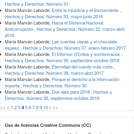
Hechos y Derechos: Número 31
María Marván Laborde,
Entre la injusticia y el linchamiento
,
Hechos y Derechos: Número 33, mayo-junio 2016
María Marván Laborde,
Hacia el Sistema Nacional
Anticorrupción
,
Hechos y Derechos: Número 32, marzo-abril
2016
María Marván Laborde,
Las cuentas claras y el chocolate
espeso
,
Hechos y Derechos: Número 37, enero-febrero 2017
María Marván Laborde,
El Informe: (G)ritos y sombrerazos
,
Hechos y Derechos: Número 35, septiembre-octubre 2016
María Marván Laborde,
Eternidad del cuento más corto
,
Hechos y Derechos: Número 38, marzo-abril 2017
María Marván Laborde,
Porque el derecho a la información
importa
,
Hechos y Derechos: Número 30
María Marván Laborde,
Dos ejes para 2018
,
Hechos y
Derechos: Número 35, septiembre-octubre 2016
<<
<
1
2
3
4
5
6
7
8
9
10
>
>>
Uso de licencias Creative Commons (CC)