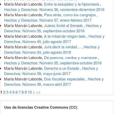
María Marván Laborde,
Entre la estupidez y la hipocresía
,
Hechos y Derechos: Número 36, noviembre-diciembre 2016
María Marván Laborde,
Para atrás, como los cangrejos
,
Hechos y Derechos: Número 37, enero-febrero 2017
María Marván Laborde,
Juárez limitó al Senado
,
Hechos y
Derechos: Número 35, septiembre-octubre 2016
María Marván Laborde,
A la mitad de ningún lado
,
Hechos y
Derechos: Número 40, julio-agosto 2017
María Marván Laborde,
Jura decir la verdad…
,
Hechos y
Derechos: Número 34, julio-agosto 2016
María Marván Laborde,
De puercos, cerdos y marranos
,
Hechos y Derechos: Número 35, septiembre-octubre 2016
María Marván Laborde,
Derecho a un Estado
,
Hechos y
Derechos: Número 39, mayo-junio 2017
María Marván Laborde,
Dos fiscalías especiales
,
Hechos y
Derechos: Número 38, marzo-abril 2017
1
2
3
4
5
6
7
8
9
10
>
>>
Uso de licencias Creative Commons (CC)