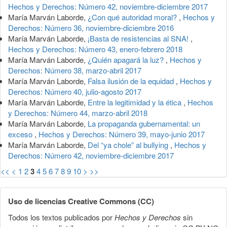
Hechos y Derechos: Número 42, noviembre-diciembre 2017
María Marván Laborde,
¿Con qué autoridad moral?
,
Hechos y
Derechos: Número 36, noviembre-diciembre 2016
María Marván Laborde,
¡Basta de resistencias al SNA!
,
Hechos y Derechos: Número 43, enero-febrero 2018
María Marván Laborde,
¿Quién apagará la luz?
,
Hechos y
Derechos: Número 38, marzo-abril 2017
María Marván Laborde,
Falsa ilusión de la equidad
,
Hechos y
Derechos: Número 40, julio-agosto 2017
María Marván Laborde,
Entre la legitimidad y la ética
,
Hechos
y Derechos: Número 44, marzo-abril 2018
María Marván Laborde,
La propaganda gubernamental: un
exceso
,
Hechos y Derechos: Número 39, mayo-junio 2017
María Marván Laborde,
Del “ya chole” al bullying
,
Hechos y
Derechos: Número 42, noviembre-diciembre 2017
<<
<
1
2
3
4
5
6
7
8
9
10
>
>>
Uso de licencias Creative Commons (CC)
Todos los textos publicados por
Hechos y Derechos
sin