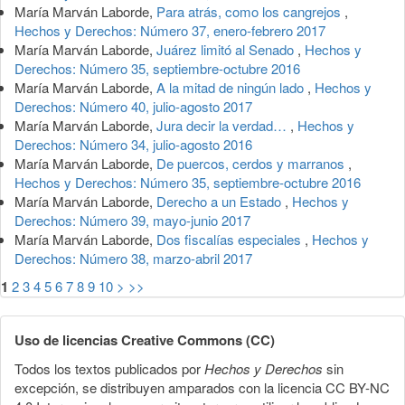
María Marván Laborde,
Para atrás, como los cangrejos
,
Hechos y Derechos: Número 37, enero-febrero 2017
María Marván Laborde,
Juárez limitó al Senado
,
Hechos y
Derechos: Número 35, septiembre-octubre 2016
María Marván Laborde,
A la mitad de ningún lado
,
Hechos y
Derechos: Número 40, julio-agosto 2017
María Marván Laborde,
Jura decir la verdad…
,
Hechos y
Derechos: Número 34, julio-agosto 2016
María Marván Laborde,
De puercos, cerdos y marranos
,
Hechos y Derechos: Número 35, septiembre-octubre 2016
María Marván Laborde,
Derecho a un Estado
,
Hechos y
Derechos: Número 39, mayo-junio 2017
María Marván Laborde,
Dos fiscalías especiales
,
Hechos y
Derechos: Número 38, marzo-abril 2017
1
2
3
4
5
6
7
8
9
10
>
>>
Uso de licencias Creative Commons (CC)
Todos los textos publicados por
Hechos y Derechos
sin
excepción, se distribuyen amparados con la licencia CC BY-NC