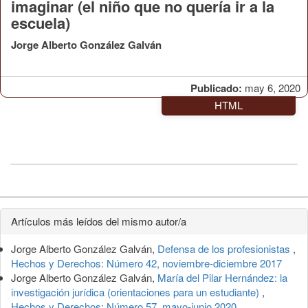
imaginar (el niño que no quería ir a la
escuela)
Jorge Alberto González Galván
Publicado:
may 6, 2020
HTML
Detalles
Artículos más leídos del mismo autor/a
del
Jorge Alberto González Galván,
Defensa de los profesionistas
,
artículo
Hechos y Derechos: Número 42, noviembre-diciembre 2017
Jorge Alberto González Galván,
María del Pilar Hernández: la
investigación jurídica (orientaciones para un estudiante)
,
Hechos y Derechos: Número 57, mayo-junio 2020