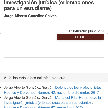
investigación jurídica (orientaciones
para un estudiante)
Jorge Alberto González Galván
Publicado:
jun 2, 2020
HTML
Detalles
Artículos más leídos del mismo autor/a
del
Jorge Alberto González Galván,
Defensa de los profesionistas
,
artículo
Hechos y Derechos: Número 42, noviembre-diciembre 2017
Jorge Alberto González Galván,
María del Pilar Hernández: la
investigación jurídica (orientaciones para un estudiante)
,
Hechos y Derechos: Número 57, mayo-junio 2020