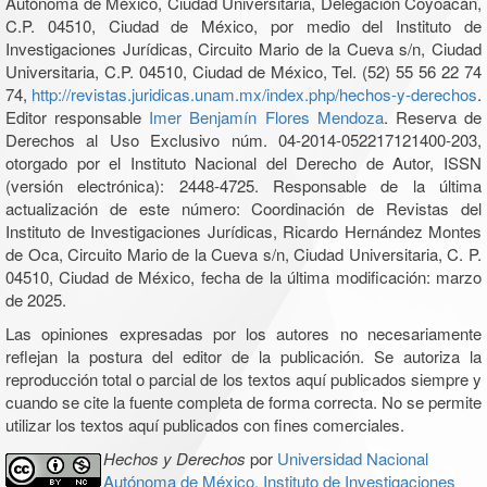
Autónoma de México, Ciudad Universitaria, Delegación Coyoacán,
C.P. 04510, Ciudad de México, por medio del Instituto de
Investigaciones Jurídicas, Circuito Mario de la Cueva s/n, Ciudad
Universitaria, C.P. 04510, Ciudad de México, Tel. (52) 55 56 22 74
74,
http://revistas.juridicas.unam.mx/index.php/hechos-y-derechos
.
Editor responsable
Imer Benjamín Flores Mendoza
. Reserva de
Derechos al Uso Exclusivo núm. 04-2014-052217121400-203,
otorgado por el Instituto Nacional del Derecho de Autor, ISSN
(versión electrónica): 2448-4725. Responsable de la última
actualización de este número: Coordinación de Revistas del
Instituto de Investigaciones Jurídicas, Ricardo Hernández Montes
de Oca, Circuito Mario de la Cueva s/n, Ciudad Universitaria, C. P.
04510, Ciudad de México, fecha de la última modificación: marzo
de 2025.
Las opiniones expresadas por los autores no necesariamente
reflejan la postura del editor de la publicación. Se autoriza la
reproducción total o parcial de los textos aquí publicados siempre y
cuando se cite la fuente completa de forma correcta. No se permite
utilizar los textos aquí publicados con fines comerciales.
Hechos y Derechos
por
Universidad Nacional
Autónoma de México, Instituto de Investigaciones