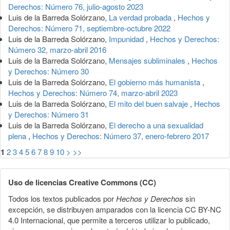
Derechos: Número 76, julio-agosto 2023
Luis de la Barreda Solórzano,
La verdad probada
,
Hechos y
Derechos: Número 71, septiembre-octubre 2022
Luis de la Barreda Solórzano,
Impunidad
,
Hechos y Derechos:
Número 32, marzo-abril 2016
Luis de la Barreda Solórzano,
Mensajes subliminales
,
Hechos
y Derechos: Número 30
Luis de la Barreda Solórzano,
El gobierno más humanista
,
Hechos y Derechos: Número 74, marzo-abril 2023
Luis de la Barreda Solórzano,
El mito del buen salvaje
,
Hechos
y Derechos: Número 31
Luis de la Barreda Solórzano,
El derecho a una sexualidad
plena
,
Hechos y Derechos: Número 37, enero-febrero 2017
1
2
3
4
5
6
7
8
9
10
>
>>
Uso de licencias Creative Commons (CC)
Todos los textos publicados por
Hechos y Derechos
sin
excepción, se distribuyen amparados con la licencia CC BY-NC
4.0 Internacional, que permite a terceros utilizar lo publicado,