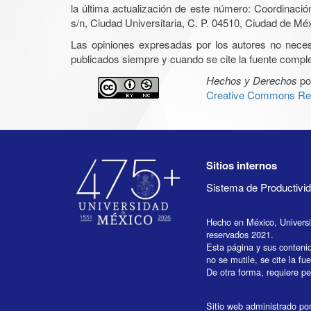
la última actualización de este número: Coordinaci
s/n, Ciudad Universitaria, C. P. 04510, Ciudad de Mé
Las opiniones expresadas por los autores no necesar
publicados siempre y cuando se cite la fuente complet
Hechos y Derechos
po
Creative Commons Rec
Sitios internos
Sistema de Productiv
Hecho en México, Univers
reservados 2021.
Esta página y sus conteni
no se mutile, se cite la fu
De otra forma, requiere per
Sitio web administrado por 