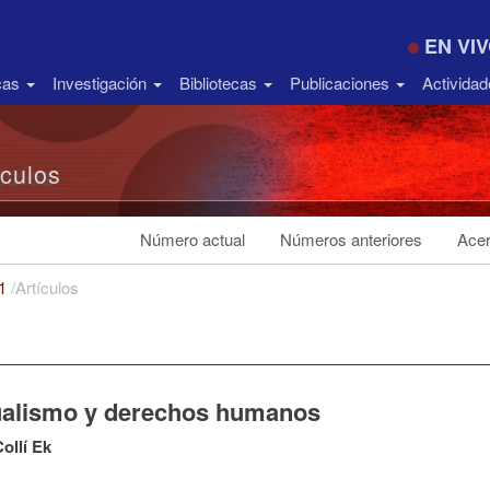
EN VI
icas
Investigación
Bibliotecas
Publicaciones
Activida
ículos
Número actual
Números anteriores
Acer
21
/
Artículos
ualismo y derechos humanos
Collí Ek