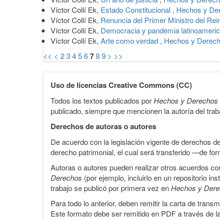
Víctor Collí Ek,
Estado Constitucional
,
Hechos y Der
Víctor Collí Ek,
Renuncia del Primer Ministro del Re
Víctor Collí Ek,
Democracia y pandemia latinoameri
Víctor Collí Ek,
Arte como verdad
,
Hechos y Derech
<<
<
2
3
4
5
6
7
8
9
>
>>
Uso de licencias Creative Commons (CC)
Todos los textos publicados por
Hechos y Derechos
publicado, siempre que mencionen la autoría del trabaj
Derechos de autoras o autores
De acuerdo con la legislación vigente de derechos d
derecho patrimonial, el cual será transferido —de f
Autoras o autores pueden realizar otros acuerdos cont
Derechos
(por ejemplo, incluirlo en un repositorio in
trabajo se publicó por primera vez en
Hechos y Der
Para todo lo anterior, deben remitir la carta de tran
Este formato debe ser remitido en PDF a través de l