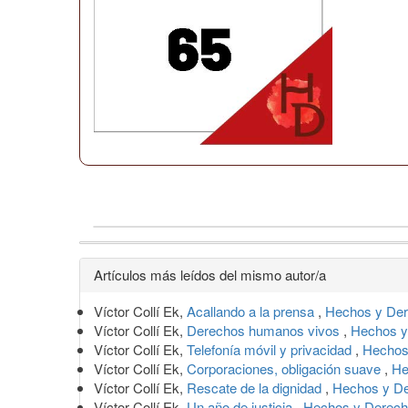
Detalles
Artículos más leídos del mismo autor/a
del
Víctor Collí Ek,
Acallando a la prensa
,
Hechos y Der
artículo
Víctor Collí Ek,
Derechos humanos vivos
,
Hechos y
Víctor Collí Ek,
Telefonía móvil y privacidad
,
Hechos
Víctor Collí Ek,
Corporaciones, obligación suave
,
He
Víctor Collí Ek,
Rescate de la dignidad
,
Hechos y De
Víctor Collí Ek,
Un año de justicia
,
Hechos y Derecho