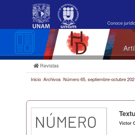
Navegación
principal
Contenido
principal
Conoce juríd
Barra
lateral
Art
Revistas
Inicio
/
Archivos
/
Número 65, septiembre-octubre 20
Text
Víctor 