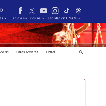
VO
des
Estudia en jurídicas
Legislación UNAM
ca de
Otras revistas
Entrar