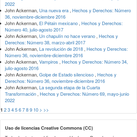
2022
John Ackerman,
Una nueva era
,
Hechos y Derechos: Número
36, noviembre-diciembre 2016
John Ackerman,
El Pétain mexicano
,
Hechos y Derechos:
Número 40, julio-agosto 2017
John Ackerman,
Un chapulín no hace verano
,
Hechos y
Derechos: Número 38, marzo-abril 2017
John Ackerman,
La revolución de 2018
,
Hechos y Derechos:
Número 36, noviembre-diciembre 2016
John Ackerman,
Vampiros
,
Hechos y Derechos: Número 34,
julio-agosto 2016
John Ackerman,
Golpe de Estado silencioso
,
Hechos y
Derechos: Número 36, noviembre-diciembre 2016
John Ackerman,
La segunda etapa de la Cuarta
Transformación
,
Hechos y Derechos: Número 69, mayo-junio
2022
1
2
3
4
5
6
7
8
9
10
>
>>
Uso de licencias Creative Commons (CC)