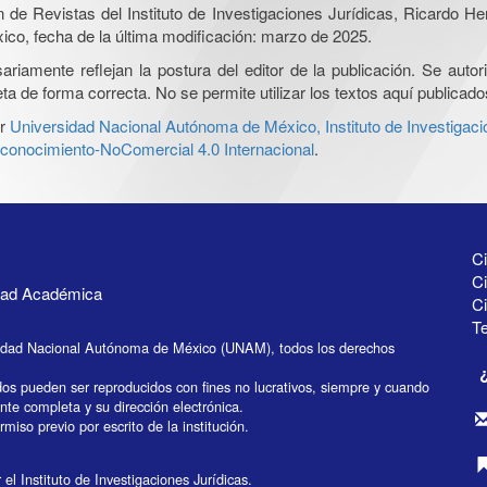
ón de Revistas del Instituto de Investigaciones Jurídicas, Ricardo 
xico, fecha de la última modificación: marzo de 2025.
iamente reflejan la postura del editor de la publicación. Se autoriz
a de forma correcta. No se permite utilizar los textos aquí publicad
r
Universidad Nacional Autónoma de México, Instituto de Investigaci
onocimiento-NoComercial 4.0 Internacional
.
Ci
Ci
idad Académica
C
Te
idad Nacional Autónoma de México (UNAM), todos los derechos
dos pueden ser reproducidos con fines no lucrativos, siempre y cuando
ente completa y su dirección electrónica.
miso previo por escrito de la institución.
el Instituto de Investigaciones Jurídicas.