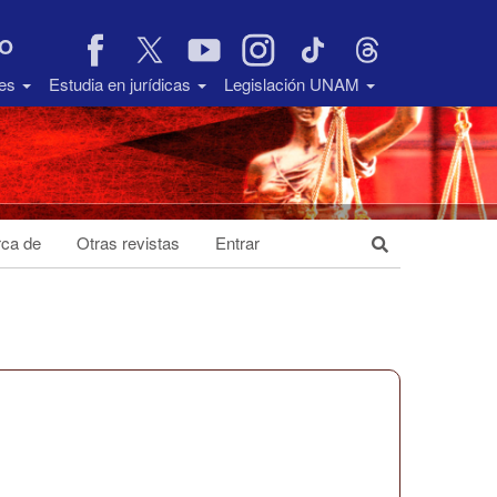
VO
des
Estudia en jurídicas
Legislación UNAM
ca de
Otras revistas
Entrar