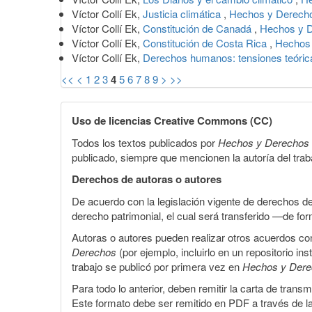
Víctor Collí Ek,
Justicia climática
,
Hechos y Derecho
Víctor Collí Ek,
Constitución de Canadá
,
Hechos y D
Víctor Collí Ek,
Constitución de Costa Rica
,
Hechos 
Víctor Collí Ek,
Derechos humanos: tensiones teóri
<<
<
1
2
3
4
5
6
7
8
9
>
>>
Uso de licencias Creative Commons (CC)
Todos los textos publicados por
Hechos y Derechos
publicado, siempre que mencionen la autoría del trabaj
Derechos de autoras o autores
De acuerdo con la legislación vigente de derechos d
derecho patrimonial, el cual será transferido —de f
Autoras o autores pueden realizar otros acuerdos cont
Derechos
(por ejemplo, incluirlo en un repositorio in
trabajo se publicó por primera vez en
Hechos y Der
Para todo lo anterior, deben remitir la carta de tran
Este formato debe ser remitido en PDF a través de l