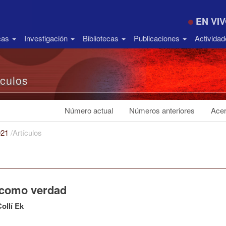
EN VI
icas
Investigación
Bibliotecas
Publicaciones
Activida
ículos
Número actual
Números anteriores
Acer
021
/
Artículos
 como verdad
Collí Ek