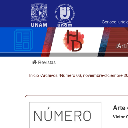
Navegación
principal
Contenido
principal
Conoce juríd
Barra
lateral
Art
Revistas
Inicio
/
Archivos
/
Número 66, noviembre-diciembre 2
Arte
Víctor 