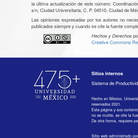
la última actualización de este número: Coordinaci
s/n, Ciudad Universitaria, C. P. 04510, Ciudad de Mé
Las opiniones expresadas por los autores no necesar
publicados siempre y cuando se cite la fuente complet
Hechos y Derechos
po
Creative Commons Rec
Sitios internos
Sistema de Productiv
Hecho en México, Univers
reservados 2021.
Esta página y sus conteni
no se mutile, se cite la fu
De otra forma, requiere per
Sitio web administrado por 