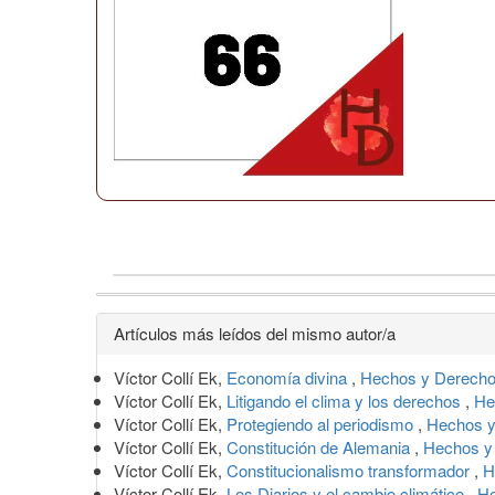
Detalles
Artículos más leídos del mismo autor/a
del
Víctor Collí Ek,
Economía divina
,
Hechos y Derecho
artículo
Víctor Collí Ek,
Litigando el clima y los derechos
,
He
Víctor Collí Ek,
Protegiendo al periodismo
,
Hechos y
Víctor Collí Ek,
Constitución de Alemania
,
Hechos y
Víctor Collí Ek,
Constitucionalismo transformador
,
H
Víctor Collí Ek,
Los Diarios y el cambio climático
,
He