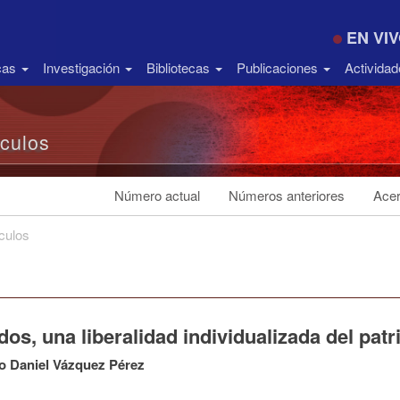
EN VI
icas
Investigación
Bibliotecas
Publicaciones
Activida
ículos
Número actual
Números anteriores
Acer
ículos
os, una liberalidad individualizada del pat
o Daniel Vázquez Pérez