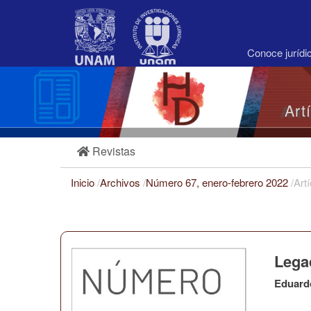
Navegación
principal
Contenido
principal
Conoce juríd
Barra
lateral
Art
Revistas
Inicio
/
Archivos
/
Número 67, enero-febrero 2022
/
Art
Legad
Eduard