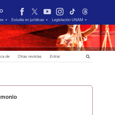
VO
des
Estudia en jurídicas
Legislación UNAM
ca de
Otras revistas
Entrar
rimonio