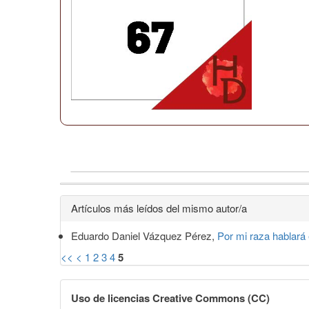
Detalles
Artículos más leídos del mismo autor/a
del
Eduardo Daniel Vázquez Pérez,
Por mi raza hablará 
artículo
<<
<
1
2
3
4
5
Uso de licencias Creative Commons (CC)