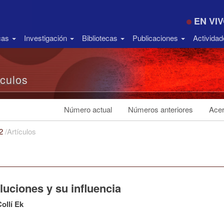
EN VI
icas
Investigación
Bibliotecas
Publicaciones
Activida
ículos
Número actual
Números anteriores
Acer
22
/
Artículos
uciones y su influencia
Collí Ek