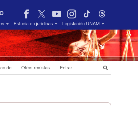
VO
des
Estudia en jurídicas
Legislación UNAM
ca de
Otras revistas
Entrar