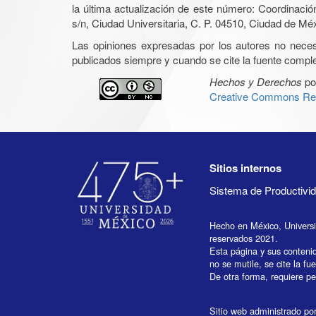
la última actualización de este número: Coordinaci
s/n, Ciudad Universitaria, C. P. 04510, Ciudad de Mé
Las opiniones expresadas por los autores no necesar
publicados siempre y cuando se cite la fuente complet
Hechos y Derechos
po
Creative Commons Rec
Sitios internos
Sistema de Productiv
Hecho en México, Univers
reservados 2021.
Esta página y sus conteni
no se mutile, se cite la fu
De otra forma, requiere per
Sitio web administrado por 