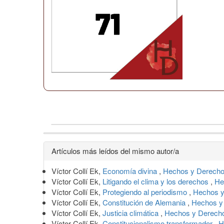
Detalles
Artículos más leídos del mismo autor/a
del
Víctor Collí Ek,
Economía divina
,
Hechos y Derecho
artículo
Víctor Collí Ek,
Litigando el clima y los derechos
,
He
Víctor Collí Ek,
Protegiendo al periodismo
,
Hechos y
Víctor Collí Ek,
Constitución de Alemania
,
Hechos y
Víctor Collí Ek,
Justicia climática
,
Hechos y Derecho
Víctor Collí Ek,
Constitucionalismo transformador
,
H