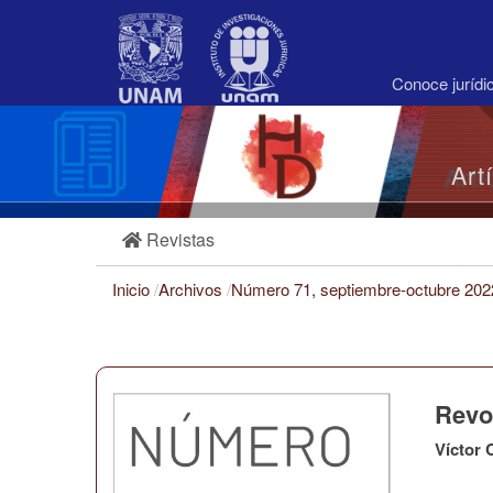
Navegación
principal
Contenido
principal
Conoce juríd
Barra
lateral
Art
Revistas
Inicio
/
Archivos
/
Número 71, septiembre-octubre 20
Revol
Víctor 