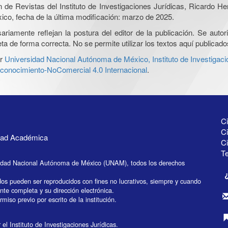
ón de Revistas del Instituto de Investigaciones Jurídicas, Ricardo 
xico, fecha de la última modificación: marzo de 2025.
iamente reflejan la postura del editor de la publicación. Se autoriz
a de forma correcta. No se permite utilizar los textos aquí publicad
r
Universidad Nacional Autónoma de México, Instituto de Investigaci
onocimiento-NoComercial 4.0 Internacional
.
Ci
Ci
idad Académica
C
Te
idad Nacional Autónoma de México (UNAM), todos los derechos
dos pueden ser reproducidos con fines no lucrativos, siempre y cuando
ente completa y su dirección electrónica.
miso previo por escrito de la institución.
el Instituto de Investigaciones Jurídicas.