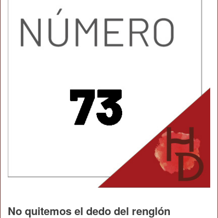
No quitemos el dedo del renglón