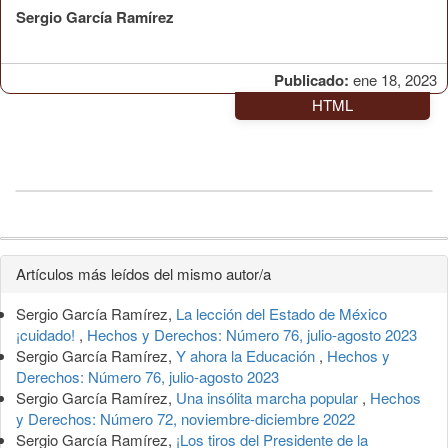
Sergio García Ramírez
Publicado:
ene 18, 2023
HTML
Detalles
Artículos más leídos del mismo autor/a
del
Sergio García Ramírez,
La lección del Estado de México
artículo
¡cuidado!
,
Hechos y Derechos: Número 76, julio-agosto 2023
Sergio García Ramírez,
Y ahora la Educación
,
Hechos y
Derechos: Número 76, julio-agosto 2023
Sergio García Ramírez,
Una insólita marcha popular
,
Hechos
y Derechos: Número 72, noviembre-diciembre 2022
Sergio García Ramírez,
¡Los tiros del Presidente de la