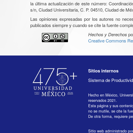
la última actualización de este número: Coordinaci
s/n, Ciudad Universitaria, C. P. 04510, Ciudad de Mé
Las opiniones expresadas por los autores no necesar
publicados siempre y cuando se cite la fuente complet
Hechos y Derechos
po
Creative Commons Rec
Sitios internos
Sistema de Productiv
Hecho en México, Univers
reservados 2021.
Esta página y sus conteni
no se mutile, se cite la fu
De otra forma, requiere per
Sitio web administrado por 