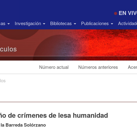
EN VI
icas
Investigación
Bibliotecas
Publicaciones
Activida
ículos
Número actual
Números anteriores
Acer
los
ño de crímenes de lesa humanidad
 la Barreda Solórzano