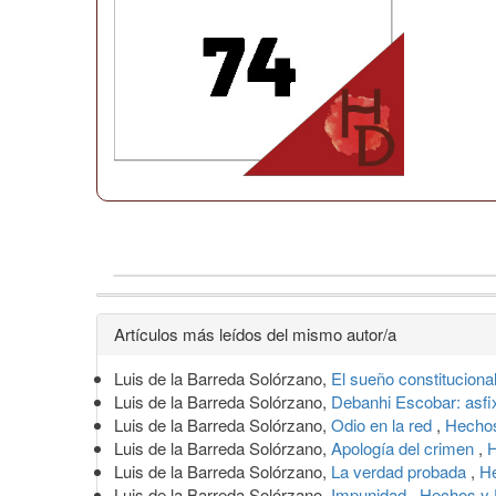
Detalles
Artículos más leídos del mismo autor/a
del
Luis de la Barreda Solórzano,
El sueño constituciona
artículo
Luis de la Barreda Solórzano,
Debanhi Escobar: asfi
Luis de la Barreda Solórzano,
Odio en la red
,
Hechos
Luis de la Barreda Solórzano,
Apología del crimen
,
H
Luis de la Barreda Solórzano,
La verdad probada
,
He
Luis de la Barreda Solórzano,
Impunidad
,
Hechos y 