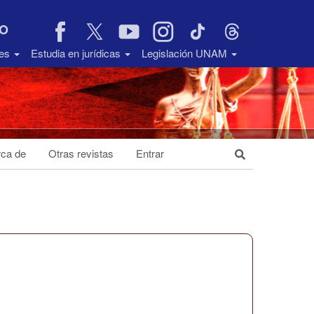
VO
des
Estudia en jurídicas
Legislación UNAM
ca de
Otras revistas
Entrar