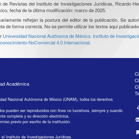
ón de Revistas del Instituto de Investigaciones Jurídicas, Ricardo 
xico, fecha de la última modificación: marzo de 2025.
iamente reflejan la postura del editor de la publicación. Se autoriz
a de forma correcta. No se permite utilizar los textos aquí publicad
r
Universidad Nacional Autónoma de México, Instituto de Investigaci
onocimiento-NoComercial 4.0 Internacional
.
Ci
Ci
idad Académica
C
Te
idad Nacional Autónoma de México (UNAM), todos los derechos
dos pueden ser reproducidos con fines no lucrativos, siempre y cuando
ente completa y su dirección electrónica.
miso previo por escrito de la institución.
el Instituto de Investigaciones Jurídicas.