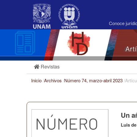
Navegación
principal
Contenido
principal
Conoce juríd
Barra
lateral
Art
Revistas
Inicio
/
Archivos
/
Número 74, marzo-abril 2023
/
Artícu
Un a
Luis de