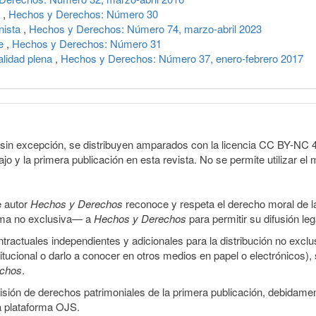
s
,
Hechos y Derechos: Número 30
nista
,
Hechos y Derechos: Número 74, marzo-abril 2023
je
,
Hechos y Derechos: Número 31
alidad plena
,
Hechos y Derechos: Número 37, enero-febrero 2017
sin excepción, se distribuyen amparados con la licencia CC BY-NC 4.0 
o y la primera publicación en esta revista. No se permite utilizar el 
e autor
Hechos y Derechos
reconoce y respeta el derecho moral de las
orma no exclusiva— a
Hechos y Derechos
para permitir su difusión le
ractuales independientes y adicionales para la distribución no exclus
stitucional o darlo a conocer en otros medios en papel o electrónicos)
echos
.
smisión de derechos patrimoniales de la primera publicación, debidamen
a plataforma OJS.