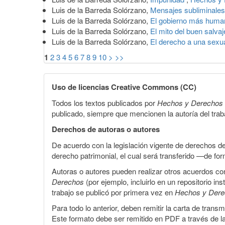
Luis de la Barreda Solórzano,
Mensajes subliminale
Luis de la Barreda Solórzano,
El gobierno más huma
Luis de la Barreda Solórzano,
El mito del buen salva
Luis de la Barreda Solórzano,
El derecho a una sexu
1
2
3
4
5
6
7
8
9
10
>
>>
Uso de licencias Creative Commons (CC)
Todos los textos publicados por
Hechos y Derechos
publicado, siempre que mencionen la autoría del trabaj
Derechos de autoras o autores
De acuerdo con la legislación vigente de derechos d
derecho patrimonial, el cual será transferido —de f
Autoras o autores pueden realizar otros acuerdos cont
Derechos
(por ejemplo, incluirlo en un repositorio in
trabajo se publicó por primera vez en
Hechos y Der
Para todo lo anterior, deben remitir la carta de tran
Este formato debe ser remitido en PDF a través de l