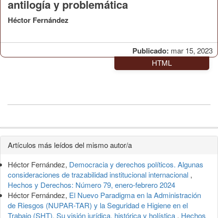
antilogía y problemática
Héctor Fernández
Publicado:
mar 15, 2023
HTML
Detalles
Artículos más leídos del mismo autor/a
del
Héctor Fernández,
Democracia y derechos políticos. Algunas
artículo
consideraciones de trazabilidad institucional internacional
,
Hechos y Derechos: Número 79, enero-febrero 2024
Héctor Fernández,
El Nuevo Paradigma en la Administración
de Riesgos (NUPAR-TAR) y la Seguridad e Higiene en el
Trabajo (SHT). Su visión jurídica, histórica y holística
,
Hechos