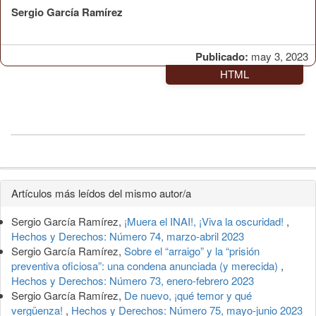
Sergio García Ramírez
Publicado:
may 3, 2023
HTML
Detalles
Artículos más leídos del mismo autor/a
del
Sergio García Ramírez,
¡Muera el INAI!, ¡Viva la oscuridad!
,
artículo
Hechos y Derechos: Número 74, marzo-abril 2023
Sergio García Ramírez,
Sobre el “arraigo” y la “prisión
preventiva oficiosa”: una condena anunciada (y merecida)
,
Hechos y Derechos: Número 73, enero-febrero 2023
Sergio García Ramírez,
De nuevo, ¡qué temor y qué
vergüenza!
,
Hechos y Derechos: Número 75, mayo-junio 2023