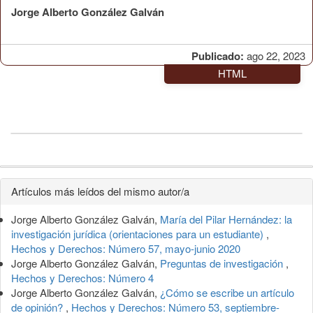
Jorge Alberto González Galván
Publicado:
ago 22, 2023
HTML
Detalles
Artículos más leídos del mismo autor/a
del
Jorge Alberto González Galván,
María del Pilar Hernández: la
artículo
investigación jurídica (orientaciones para un estudiante)
,
Hechos y Derechos: Número 57, mayo-junio 2020
Jorge Alberto González Galván,
Preguntas de investigación
,
Hechos y Derechos: Número 4
Jorge Alberto González Galván,
¿Cómo se escribe un artículo
de opinión?
,
Hechos y Derechos: Número 53, septiembre-