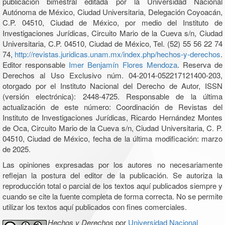
publicación bimestral editada por la Universidad Nacional
Autónoma de México, Ciudad Universitaria, Delegación Coyoacán,
C.P. 04510, Ciudad de México, por medio del Instituto de
Investigaciones Jurídicas, Circuito Mario de la Cueva s/n, Ciudad
Universitaria, C.P. 04510, Ciudad de México, Tel. (52) 55 56 22 74
74,
http://revistas.juridicas.unam.mx/index.php/hechos-y-derechos
.
Editor responsable
Imer Benjamín Flores Mendoza
. Reserva de
Derechos al Uso Exclusivo núm. 04-2014-052217121400-203,
otorgado por el Instituto Nacional del Derecho de Autor, ISSN
(versión electrónica): 2448-4725. Responsable de la última
actualización de este número: Coordinación de Revistas del
Instituto de Investigaciones Jurídicas, Ricardo Hernández Montes
de Oca, Circuito Mario de la Cueva s/n, Ciudad Universitaria, C. P.
04510, Ciudad de México, fecha de la última modificación: marzo
de 2025.
Las opiniones expresadas por los autores no necesariamente
reflejan la postura del editor de la publicación. Se autoriza la
reproducción total o parcial de los textos aquí publicados siempre y
cuando se cite la fuente completa de forma correcta. No se permite
utilizar los textos aquí publicados con fines comerciales.
Hechos y Derechos
por
Universidad Nacional