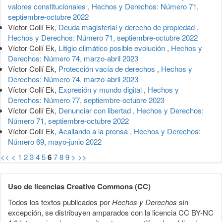
valores constitucionales
,
Hechos y Derechos: Número 71,
septiembre-octubre 2022
Víctor Collí Ek,
Deuda magisterial y derecho de propiedad
,
Hechos y Derechos: Número 71, septiembre-octubre 2022
Víctor Collí Ek,
Litigio climático posible evolución
,
Hechos y
Derechos: Número 74, marzo-abril 2023
Víctor Collí Ek,
Protección vacía de derechos
,
Hechos y
Derechos: Número 74, marzo-abril 2023
Víctor Collí Ek,
Expresión y mundo digital
,
Hechos y
Derechos: Número 77, septiembre-octubre 2023
Víctor Collí Ek,
Denunciar con libertad
,
Hechos y Derechos:
Número 71, septiembre-octubre 2022
Víctor Collí Ek,
Acallando a la prensa
,
Hechos y Derechos:
Número 69, mayo-junio 2022
<<
<
1
2
3
4
5
6
7
8
9
>
>>
Uso de licencias Creative Commons (CC)
Todos los textos publicados por
Hechos y Derechos
sin
excepción, se distribuyen amparados con la licencia CC BY-NC