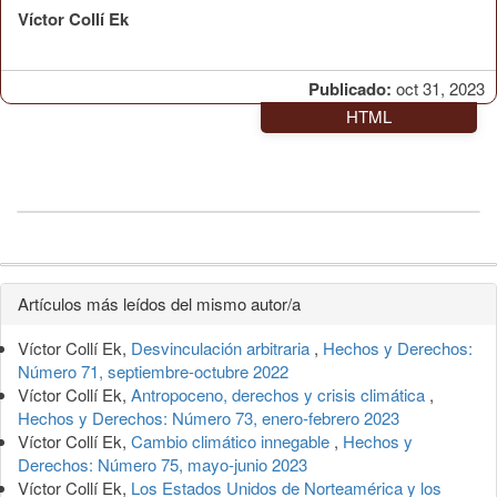
Víctor Collí Ek
Publicado:
oct 31, 2023
HTML
Detalles
Artículos más leídos del mismo autor/a
del
Víctor Collí Ek,
Desvinculación arbitraria
,
Hechos y Derechos:
artículo
Número 71, septiembre-octubre 2022
Víctor Collí Ek,
Antropoceno, derechos y crisis climática
,
Hechos y Derechos: Número 73, enero-febrero 2023
Víctor Collí Ek,
Cambio climático innegable
,
Hechos y
Derechos: Número 75, mayo-junio 2023
Víctor Collí Ek,
Los Estados Unidos de Norteamérica y los