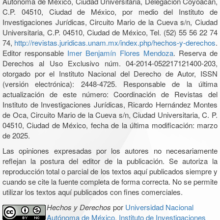
Autónoma de México, Ciudad Universitaria, Delegación Coyoacán,
C.P. 04510, Ciudad de México, por medio del Instituto de
Investigaciones Jurídicas, Circuito Mario de la Cueva s/n, Ciudad
Universitaria, C.P. 04510, Ciudad de México, Tel. (52) 55 56 22 74
74,
http://revistas.juridicas.unam.mx/index.php/hechos-y-derechos
.
Editor responsable
Imer Benjamín Flores Mendoza
. Reserva de
Derechos al Uso Exclusivo núm. 04-2014-052217121400-203,
otorgado por el Instituto Nacional del Derecho de Autor, ISSN
(versión electrónica): 2448-4725. Responsable de la última
actualización de este número: Coordinación de Revistas del
Instituto de Investigaciones Jurídicas, Ricardo Hernández Montes
de Oca, Circuito Mario de la Cueva s/n, Ciudad Universitaria, C. P.
04510, Ciudad de México, fecha de la última modificación: marzo
de 2025.
Las opiniones expresadas por los autores no necesariamente
reflejan la postura del editor de la publicación. Se autoriza la
reproducción total o parcial de los textos aquí publicados siempre y
cuando se cite la fuente completa de forma correcta. No se permite
utilizar los textos aquí publicados con fines comerciales.
Hechos y Derechos
por
Universidad Nacional
Autónoma de México, Instituto de Investigaciones