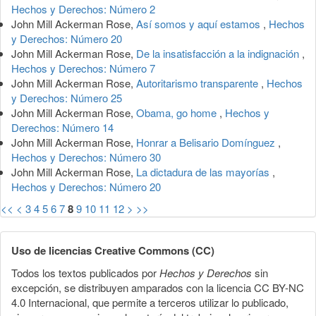
Hechos y Derechos: Número 2
John Mill Ackerman Rose,
Así somos y aquí estamos
,
Hechos
y Derechos: Número 20
John Mill Ackerman Rose,
De la insatisfacción a la indignación
,
Hechos y Derechos: Número 7
John Mill Ackerman Rose,
Autoritarismo transparente
,
Hechos
y Derechos: Número 25
John Mill Ackerman Rose,
Obama, go home
,
Hechos y
Derechos: Número 14
John Mill Ackerman Rose,
Honrar a Belisario Domínguez
,
Hechos y Derechos: Número 30
John Mill Ackerman Rose,
La dictadura de las mayorías
,
Hechos y Derechos: Número 20
<<
<
3
4
5
6
7
8
9
10
11
12
>
>>
Uso de licencias Creative Commons (CC)
Todos los textos publicados por
Hechos y Derechos
sin
excepción, se distribuyen amparados con la licencia CC BY-NC
4.0 Internacional, que permite a terceros utilizar lo publicado,