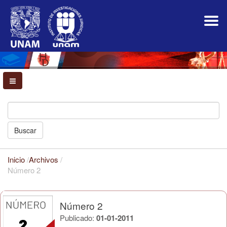
Navegación
principal
Contenido
principal
Barra
lateral
Buscar
Inicio
/
Archivos
/
Número 2
Número 2
Publicado:
01-01-2011