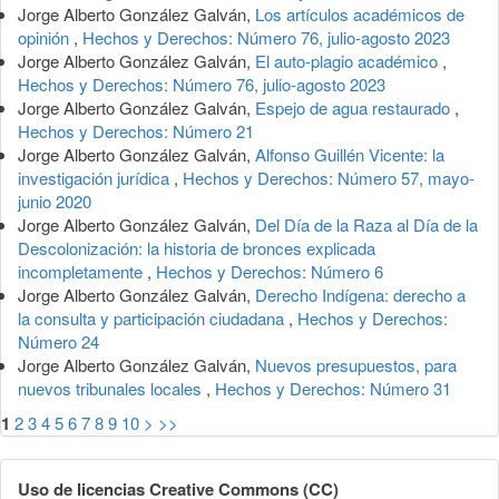
Jorge Alberto González Galván,
Los artículos académicos de
opinión
,
Hechos y Derechos: Número 76, julio-agosto 2023
Jorge Alberto González Galván,
El auto-plagio académico
,
Hechos y Derechos: Número 76, julio-agosto 2023
Jorge Alberto González Galván,
Espejo de agua restaurado
,
Hechos y Derechos: Número 21
Jorge Alberto González Galván,
Alfonso Guillén Vicente: la
investigación jurídica
,
Hechos y Derechos: Número 57, mayo-
junio 2020
Jorge Alberto González Galván,
Del Día de la Raza al Día de la
Descolonización: la historia de bronces explicada
incompletamente
,
Hechos y Derechos: Número 6
Jorge Alberto González Galván,
Derecho Indígena: derecho a
la consulta y participación ciudadana
,
Hechos y Derechos:
Número 24
Jorge Alberto González Galván,
Nuevos presupuestos, para
nuevos tribunales locales
,
Hechos y Derechos: Número 31
1
2
3
4
5
6
7
8
9
10
>
>>
Uso de licencias Creative Commons (CC)