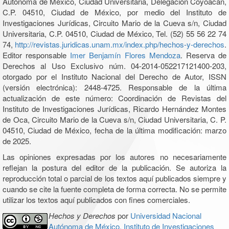
Autónoma de México, Ciudad Universitaria, Delegación Coyoacán,
C.P. 04510, Ciudad de México, por medio del Instituto de
Investigaciones Jurídicas, Circuito Mario de la Cueva s/n, Ciudad
Universitaria, C.P. 04510, Ciudad de México, Tel. (52) 55 56 22 74
74,
http://revistas.juridicas.unam.mx/index.php/hechos-y-derechos
.
Editor responsable
Imer Benjamín Flores Mendoza
. Reserva de
Derechos al Uso Exclusivo núm. 04-2014-052217121400-203,
otorgado por el Instituto Nacional del Derecho de Autor, ISSN
(versión electrónica): 2448-4725. Responsable de la última
actualización de este número: Coordinación de Revistas del
Instituto de Investigaciones Jurídicas, Ricardo Hernández Montes
de Oca, Circuito Mario de la Cueva s/n, Ciudad Universitaria, C. P.
04510, Ciudad de México, fecha de la última modificación: marzo
de 2025.
Las opiniones expresadas por los autores no necesariamente
reflejan la postura del editor de la publicación. Se autoriza la
reproducción total o parcial de los textos aquí publicados siempre y
cuando se cite la fuente completa de forma correcta. No se permite
utilizar los textos aquí publicados con fines comerciales.
Hechos y Derechos
por
Universidad Nacional
Autónoma de México, Instituto de Investigaciones