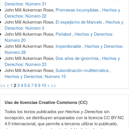
Derechos: Número 31
John Mill Ackerman Rose,
Promesas incumplidas
,
Hechos y
Derechos: Número 22
John Mill Ackerman Rose,
El espejismo de Marcelo
,
Hechos y
Derechos: Número 3
John Mill Ackerman Rose,
Peñabot
,
Hechos y Derechos:
Número 20
John Mill Ackerman Rose,
Imperdonable
,
Hechos y Derechos:
Número 28
John Mill Ackerman Rose,
Dos años de ignominia
,
Hechos y
Derechos: Número 23
John Mill Ackerman Rose,
Subordinación multitemática
,
Hechos y Derechos: Número 15
<<
<
1
2
3
4
5
6
7
8
9
10
>
>>
Uso de licencias Creative Commons (CC)
Todos los textos publicados por
Hechos y Derechos
sin
excepción, se distribuyen amparados con la licencia CC BY-NC
4.0 Internacional, que permite a terceros utilizar lo publicado,