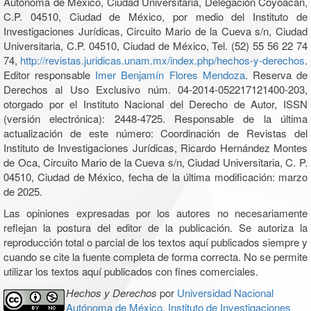
Autónoma de México, Ciudad Universitaria, Delegación Coyoacán,
C.P. 04510, Ciudad de México, por medio del Instituto de
Investigaciones Jurídicas, Circuito Mario de la Cueva s/n, Ciudad
Universitaria, C.P. 04510, Ciudad de México, Tel. (52) 55 56 22 74
74,
http://revistas.juridicas.unam.mx/index.php/hechos-y-derechos
.
Editor responsable
Imer Benjamín Flores Mendoza
. Reserva de
Derechos al Uso Exclusivo núm. 04-2014-052217121400-203,
otorgado por el Instituto Nacional del Derecho de Autor, ISSN
(versión electrónica): 2448-4725. Responsable de la última
actualización de este número: Coordinación de Revistas del
Instituto de Investigaciones Jurídicas, Ricardo Hernández Montes
de Oca, Circuito Mario de la Cueva s/n, Ciudad Universitaria, C. P.
04510, Ciudad de México, fecha de la última modificación: marzo
de 2025.
Las opiniones expresadas por los autores no necesariamente
reflejan la postura del editor de la publicación. Se autoriza la
reproducción total o parcial de los textos aquí publicados siempre y
cuando se cite la fuente completa de forma correcta. No se permite
utilizar los textos aquí publicados con fines comerciales.
Hechos y Derechos
por
Universidad Nacional
Autónoma de México, Instituto de Investigaciones