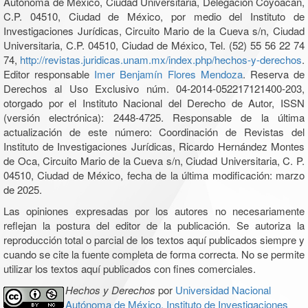
Autónoma de México, Ciudad Universitaria, Delegación Coyoacán,
C.P. 04510, Ciudad de México, por medio del Instituto de
Investigaciones Jurídicas, Circuito Mario de la Cueva s/n, Ciudad
Universitaria, C.P. 04510, Ciudad de México, Tel. (52) 55 56 22 74
74,
http://revistas.juridicas.unam.mx/index.php/hechos-y-derechos
.
Editor responsable
Imer Benjamín Flores Mendoza
. Reserva de
Derechos al Uso Exclusivo núm. 04-2014-052217121400-203,
otorgado por el Instituto Nacional del Derecho de Autor, ISSN
(versión electrónica): 2448-4725. Responsable de la última
actualización de este número: Coordinación de Revistas del
Instituto de Investigaciones Jurídicas, Ricardo Hernández Montes
de Oca, Circuito Mario de la Cueva s/n, Ciudad Universitaria, C. P.
04510, Ciudad de México, fecha de la última modificación: marzo
de 2025.
Las opiniones expresadas por los autores no necesariamente
reflejan la postura del editor de la publicación. Se autoriza la
reproducción total o parcial de los textos aquí publicados siempre y
cuando se cite la fuente completa de forma correcta. No se permite
utilizar los textos aquí publicados con fines comerciales.
Hechos y Derechos
por
Universidad Nacional
Autónoma de México, Instituto de Investigaciones