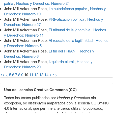
patria
,
Hechos y Derechos: Número 24
John Mill Ackerman Rose,
La autodefensa popular
,
Hechos y
Derechos: Número 19
John Mill Ackerman Rose,
PRIvatización política
,
Hechos y
Derechos: Número 27
John Mill Ackerman Rose,
El tribunal de la ignominia
,
Hechos
y Derechos: Número 11
John Mill Ackerman Rose,
Al rescate de la legitimidad
,
Hechos
y Derechos: Número 5
John Mill Ackerman Rose,
El fin del PRIAN
,
Hechos y
Derechos: Número 6
John Mill Ackerman Rose,
Izquierda plural
,
Hechos y
Derechos: Número 20
<<
<
5
6
7
8
9
10
11
12
13
14
>
>>
Uso de licencias Creative Commons (CC)
Todos los textos publicados por
Hechos y Derechos
sin
excepción, se distribuyen amparados con la licencia CC BY-NC
4.0 Internacional, que permite a terceros utilizar lo publicado,