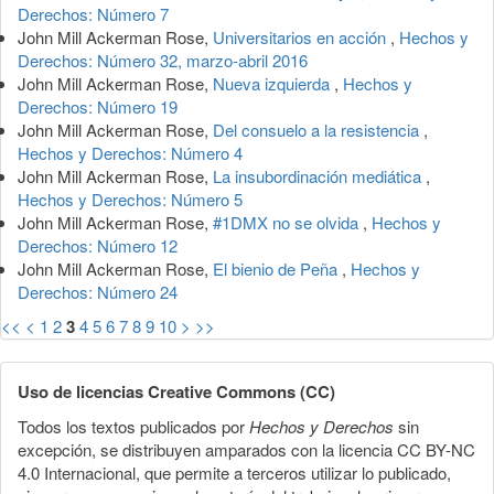
Derechos: Número 7
John Mill Ackerman Rose,
Universitarios en acción
,
Hechos y
Derechos: Número 32, marzo-abril 2016
John Mill Ackerman Rose,
Nueva izquierda
,
Hechos y
Derechos: Número 19
John Mill Ackerman Rose,
Del consuelo a la resistencia
,
Hechos y Derechos: Número 4
John Mill Ackerman Rose,
La insubordinación mediática
,
Hechos y Derechos: Número 5
John Mill Ackerman Rose,
#1DMX no se olvida
,
Hechos y
Derechos: Número 12
John Mill Ackerman Rose,
El bienio de Peña
,
Hechos y
Derechos: Número 24
<<
<
1
2
3
4
5
6
7
8
9
10
>
>>
Uso de licencias Creative Commons (CC)
Todos los textos publicados por
Hechos y Derechos
sin
excepción, se distribuyen amparados con la licencia CC BY-NC
4.0 Internacional, que permite a terceros utilizar lo publicado,