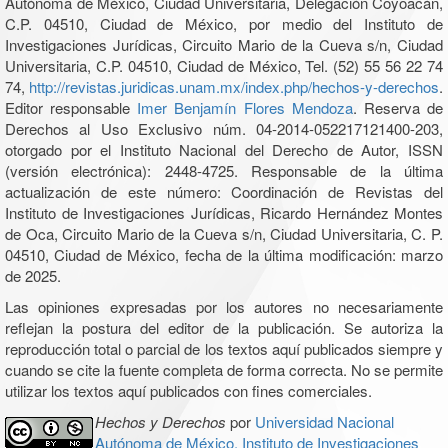
Autónoma de México, Ciudad Universitaria, Delegación Coyoacán,
C.P. 04510, Ciudad de México, por medio del Instituto de
Investigaciones Jurídicas, Circuito Mario de la Cueva s/n, Ciudad
Universitaria, C.P. 04510, Ciudad de México, Tel. (52) 55 56 22 74
74,
http://revistas.juridicas.unam.mx/index.php/hechos-y-derechos
.
Editor responsable
Imer Benjamín Flores Mendoza
. Reserva de
Derechos al Uso Exclusivo núm. 04-2014-052217121400-203,
otorgado por el Instituto Nacional del Derecho de Autor, ISSN
(versión electrónica): 2448-4725. Responsable de la última
actualización de este número: Coordinación de Revistas del
Instituto de Investigaciones Jurídicas, Ricardo Hernández Montes
de Oca, Circuito Mario de la Cueva s/n, Ciudad Universitaria, C. P.
04510, Ciudad de México, fecha de la última modificación: marzo
de 2025.
Las opiniones expresadas por los autores no necesariamente
reflejan la postura del editor de la publicación. Se autoriza la
reproducción total o parcial de los textos aquí publicados siempre y
cuando se cite la fuente completa de forma correcta. No se permite
utilizar los textos aquí publicados con fines comerciales.
Hechos y Derechos
por
Universidad Nacional
Autónoma de México, Instituto de Investigaciones