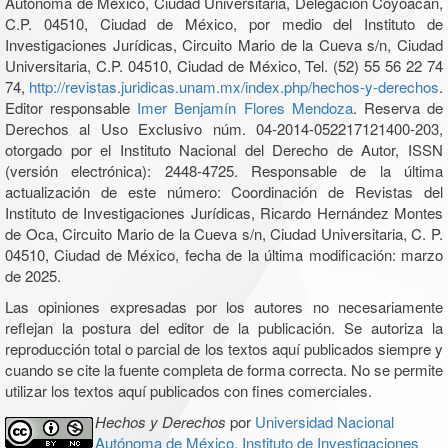
Autónoma de México, Ciudad Universitaria, Delegación Coyoacán,
C.P. 04510, Ciudad de México, por medio del Instituto de
Investigaciones Jurídicas, Circuito Mario de la Cueva s/n, Ciudad
Universitaria, C.P. 04510, Ciudad de México, Tel. (52) 55 56 22 74
74,
http://revistas.juridicas.unam.mx/index.php/hechos-y-derechos
.
Editor responsable
Imer Benjamín Flores Mendoza
. Reserva de
Derechos al Uso Exclusivo núm. 04-2014-052217121400-203,
otorgado por el Instituto Nacional del Derecho de Autor, ISSN
(versión electrónica): 2448-4725. Responsable de la última
actualización de este número: Coordinación de Revistas del
Instituto de Investigaciones Jurídicas, Ricardo Hernández Montes
de Oca, Circuito Mario de la Cueva s/n, Ciudad Universitaria, C. P.
04510, Ciudad de México, fecha de la última modificación: marzo
de 2025.
Las opiniones expresadas por los autores no necesariamente
reflejan la postura del editor de la publicación. Se autoriza la
reproducción total o parcial de los textos aquí publicados siempre y
cuando se cite la fuente completa de forma correcta. No se permite
utilizar los textos aquí publicados con fines comerciales.
Hechos y Derechos
por
Universidad Nacional
Autónoma de México, Instituto de Investigaciones