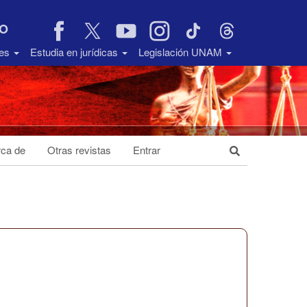
VO
des
Estudia en jurídicas
Legislación UNAM
ca de
Otras revistas
Entrar