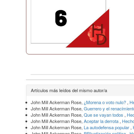
Detalles
Artículos más leídos del mismo autor/a
del
John Mill Ackerman Rose,
¿Morena o voto nulo?
,
H
artículo
John Mill Ackerman Rose,
Guerrero y el renacimient
John Mill Ackerman Rose,
Que se vayan todos
,
Hec
John Mill Ackerman Rose,
Aceptar la derrota
,
Hecho
John Mill Ackerman Rose,
La autodefensa popular
,
John Mill Ackerman Rose,
PRIvatización política
,
H