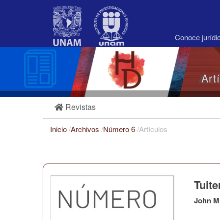
Navegación
principal
Contenido
principal
Conoce juríd
Barra
lateral
Art
Revistas
Inicio
/
Archivos
/
Número 6
/
Artículos
Tuite
John M