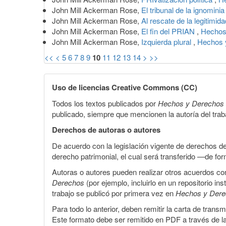
John Mill Ackerman Rose,
El tribunal de la ignomini
John Mill Ackerman Rose,
Al rescate de la legitimid
John Mill Ackerman Rose,
El fin del PRIAN
,
Hechos
John Mill Ackerman Rose,
Izquierda plural
,
Hechos 
<<
<
5
6
7
8
9
10
11
12
13
14
>
>>
Uso de licencias Creative Commons (CC)
Todos los textos publicados por
Hechos y Derechos
publicado, siempre que mencionen la autoría del trabaj
Derechos de autoras o autores
De acuerdo con la legislación vigente de derechos d
derecho patrimonial, el cual será transferido —de f
Autoras o autores pueden realizar otros acuerdos cont
Derechos
(por ejemplo, incluirlo en un repositorio in
trabajo se publicó por primera vez en
Hechos y Der
Para todo lo anterior, deben remitir la carta de tran
Este formato debe ser remitido en PDF a través de l