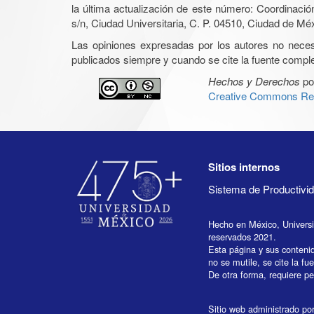
la última actualización de este número: Coordinaci
s/n, Ciudad Universitaria, C. P. 04510, Ciudad de Mé
Las opiniones expresadas por los autores no necesar
publicados siempre y cuando se cite la fuente complet
Hechos y Derechos
po
Creative Commons Rec
Sitios internos
Sistema de Productiv
Hecho en México, Univers
reservados 2021.
Esta página y sus conteni
no se mutile, se cite la fu
De otra forma, requiere per
Sitio web administrado por 