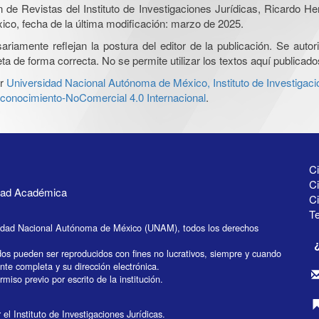
ón de Revistas del Instituto de Investigaciones Jurídicas, Ricardo 
xico, fecha de la última modificación: marzo de 2025.
iamente reflejan la postura del editor de la publicación. Se autoriz
a de forma correcta. No se permite utilizar los textos aquí publicad
r
Universidad Nacional Autónoma de México, Instituto de Investigaci
onocimiento-NoComercial 4.0 Internacional
.
Ci
Ci
idad Académica
C
Te
idad Nacional Autónoma de México (UNAM), todos los derechos
dos pueden ser reproducidos con fines no lucrativos, siempre y cuando
ente completa y su dirección electrónica.
miso previo por escrito de la institución.
el Instituto de Investigaciones Jurídicas.