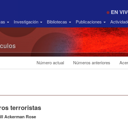
EN VI
icas
Investigación
Bibliotecas
Publicaciones
Activida
ículos
Número actual
Números anteriores
Acer
ros terroristas
ill Ackerman Rose