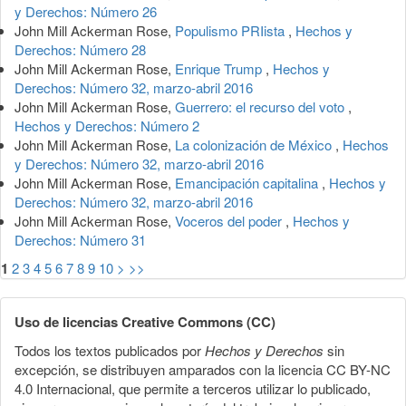
y Derechos: Número 26
John Mill Ackerman Rose,
Populismo PRIista
,
Hechos y
Derechos: Número 28
John Mill Ackerman Rose,
Enrique Trump
,
Hechos y
Derechos: Número 32, marzo-abril 2016
John Mill Ackerman Rose,
Guerrero: el recurso del voto
,
Hechos y Derechos: Número 2
John Mill Ackerman Rose,
La colonización de México
,
Hechos
y Derechos: Número 32, marzo-abril 2016
John Mill Ackerman Rose,
Emancipación capitalina
,
Hechos y
Derechos: Número 32, marzo-abril 2016
John Mill Ackerman Rose,
Voceros del poder
,
Hechos y
Derechos: Número 31
1
2
3
4
5
6
7
8
9
10
>
>>
Uso de licencias Creative Commons (CC)
Todos los textos publicados por
Hechos y Derechos
sin
excepción, se distribuyen amparados con la licencia CC BY-NC
4.0 Internacional, que permite a terceros utilizar lo publicado,