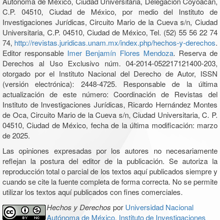
Autónoma de México, Ciudad Universitaria, Delegación Coyoacán,
C.P. 04510, Ciudad de México, por medio del Instituto de
Investigaciones Jurídicas, Circuito Mario de la Cueva s/n, Ciudad
Universitaria, C.P. 04510, Ciudad de México, Tel. (52) 55 56 22 74
74,
http://revistas.juridicas.unam.mx/index.php/hechos-y-derechos
.
Editor responsable
Imer Benjamín Flores Mendoza
. Reserva de
Derechos al Uso Exclusivo núm. 04-2014-052217121400-203,
otorgado por el Instituto Nacional del Derecho de Autor, ISSN
(versión electrónica): 2448-4725. Responsable de la última
actualización de este número: Coordinación de Revistas del
Instituto de Investigaciones Jurídicas, Ricardo Hernández Montes
de Oca, Circuito Mario de la Cueva s/n, Ciudad Universitaria, C. P.
04510, Ciudad de México, fecha de la última modificación: marzo
de 2025.
Las opiniones expresadas por los autores no necesariamente
reflejan la postura del editor de la publicación. Se autoriza la
reproducción total o parcial de los textos aquí publicados siempre y
cuando se cite la fuente completa de forma correcta. No se permite
utilizar los textos aquí publicados con fines comerciales.
Hechos y Derechos
por
Universidad Nacional
Autónoma de México, Instituto de Investigaciones