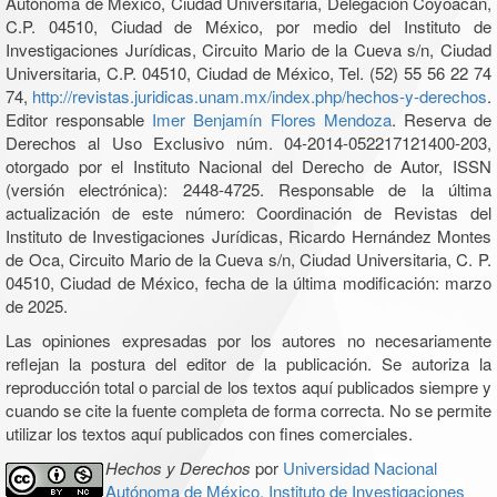
Autónoma de México, Ciudad Universitaria, Delegación Coyoacán,
C.P. 04510, Ciudad de México, por medio del Instituto de
Investigaciones Jurídicas, Circuito Mario de la Cueva s/n, Ciudad
Universitaria, C.P. 04510, Ciudad de México, Tel. (52) 55 56 22 74
74,
http://revistas.juridicas.unam.mx/index.php/hechos-y-derechos
.
Editor responsable
Imer Benjamín Flores Mendoza
. Reserva de
Derechos al Uso Exclusivo núm. 04-2014-052217121400-203,
otorgado por el Instituto Nacional del Derecho de Autor, ISSN
(versión electrónica): 2448-4725. Responsable de la última
actualización de este número: Coordinación de Revistas del
Instituto de Investigaciones Jurídicas, Ricardo Hernández Montes
de Oca, Circuito Mario de la Cueva s/n, Ciudad Universitaria, C. P.
04510, Ciudad de México, fecha de la última modificación: marzo
de 2025.
Las opiniones expresadas por los autores no necesariamente
reflejan la postura del editor de la publicación. Se autoriza la
reproducción total o parcial de los textos aquí publicados siempre y
cuando se cite la fuente completa de forma correcta. No se permite
utilizar los textos aquí publicados con fines comerciales.
Hechos y Derechos
por
Universidad Nacional
Autónoma de México, Instituto de Investigaciones