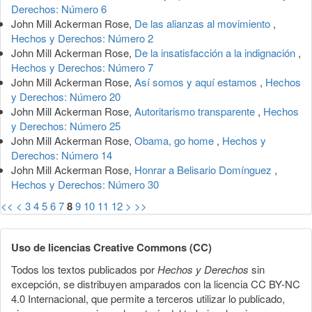
Derechos: Número 6
John Mill Ackerman Rose,
De las alianzas al movimiento
,
Hechos y Derechos: Número 2
John Mill Ackerman Rose,
De la insatisfacción a la indignación
,
Hechos y Derechos: Número 7
John Mill Ackerman Rose,
Así somos y aquí estamos
,
Hechos
y Derechos: Número 20
John Mill Ackerman Rose,
Autoritarismo transparente
,
Hechos
y Derechos: Número 25
John Mill Ackerman Rose,
Obama, go home
,
Hechos y
Derechos: Número 14
John Mill Ackerman Rose,
Honrar a Belisario Domínguez
,
Hechos y Derechos: Número 30
<<
<
3
4
5
6
7
8
9
10
11
12
>
>>
Uso de licencias Creative Commons (CC)
Todos los textos publicados por
Hechos y Derechos
sin
excepción, se distribuyen amparados con la licencia CC BY-NC
4.0 Internacional, que permite a terceros utilizar lo publicado,