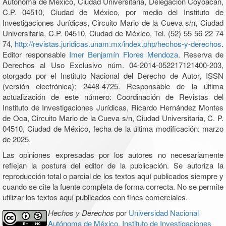
Autónoma de México, Ciudad Universitaria, Delegación Coyoacán,
C.P. 04510, Ciudad de México, por medio del Instituto de
Investigaciones Jurídicas, Circuito Mario de la Cueva s/n, Ciudad
Universitaria, C.P. 04510, Ciudad de México, Tel. (52) 55 56 22 74
74,
http://revistas.juridicas.unam.mx/index.php/hechos-y-derechos
.
Editor responsable
Imer Benjamín Flores Mendoza
. Reserva de
Derechos al Uso Exclusivo núm. 04-2014-052217121400-203,
otorgado por el Instituto Nacional del Derecho de Autor, ISSN
(versión electrónica): 2448-4725. Responsable de la última
actualización de este número: Coordinación de Revistas del
Instituto de Investigaciones Jurídicas, Ricardo Hernández Montes
de Oca, Circuito Mario de la Cueva s/n, Ciudad Universitaria, C. P.
04510, Ciudad de México, fecha de la última modificación: marzo
de 2025.
Las opiniones expresadas por los autores no necesariamente
reflejan la postura del editor de la publicación. Se autoriza la
reproducción total o parcial de los textos aquí publicados siempre y
cuando se cite la fuente completa de forma correcta. No se permite
utilizar los textos aquí publicados con fines comerciales.
Hechos y Derechos
por
Universidad Nacional
Autónoma de México, Instituto de Investigaciones