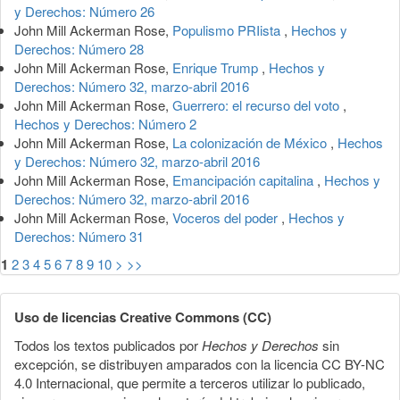
y Derechos: Número 26
John Mill Ackerman Rose,
Populismo PRIista
,
Hechos y
Derechos: Número 28
John Mill Ackerman Rose,
Enrique Trump
,
Hechos y
Derechos: Número 32, marzo-abril 2016
John Mill Ackerman Rose,
Guerrero: el recurso del voto
,
Hechos y Derechos: Número 2
John Mill Ackerman Rose,
La colonización de México
,
Hechos
y Derechos: Número 32, marzo-abril 2016
John Mill Ackerman Rose,
Emancipación capitalina
,
Hechos y
Derechos: Número 32, marzo-abril 2016
John Mill Ackerman Rose,
Voceros del poder
,
Hechos y
Derechos: Número 31
1
2
3
4
5
6
7
8
9
10
>
>>
Uso de licencias Creative Commons (CC)
Todos los textos publicados por
Hechos y Derechos
sin
excepción, se distribuyen amparados con la licencia CC BY-NC
4.0 Internacional, que permite a terceros utilizar lo publicado,