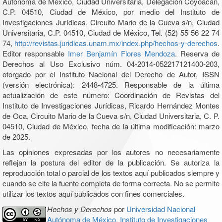
Autónoma de México, Ciudad Universitaria, Delegación Coyoacán,
C.P. 04510, Ciudad de México, por medio del Instituto de
Investigaciones Jurídicas, Circuito Mario de la Cueva s/n, Ciudad
Universitaria, C.P. 04510, Ciudad de México, Tel. (52) 55 56 22 74
74,
http://revistas.juridicas.unam.mx/index.php/hechos-y-derechos
.
Editor responsable
Imer Benjamín Flores Mendoza
. Reserva de
Derechos al Uso Exclusivo núm. 04-2014-052217121400-203,
otorgado por el Instituto Nacional del Derecho de Autor, ISSN
(versión electrónica): 2448-4725. Responsable de la última
actualización de este número: Coordinación de Revistas del
Instituto de Investigaciones Jurídicas, Ricardo Hernández Montes
de Oca, Circuito Mario de la Cueva s/n, Ciudad Universitaria, C. P.
04510, Ciudad de México, fecha de la última modificación: marzo
de 2025.
Las opiniones expresadas por los autores no necesariamente
reflejan la postura del editor de la publicación. Se autoriza la
reproducción total o parcial de los textos aquí publicados siempre y
cuando se cite la fuente completa de forma correcta. No se permite
utilizar los textos aquí publicados con fines comerciales.
Hechos y Derechos
por
Universidad Nacional
Autónoma de México, Instituto de Investigaciones