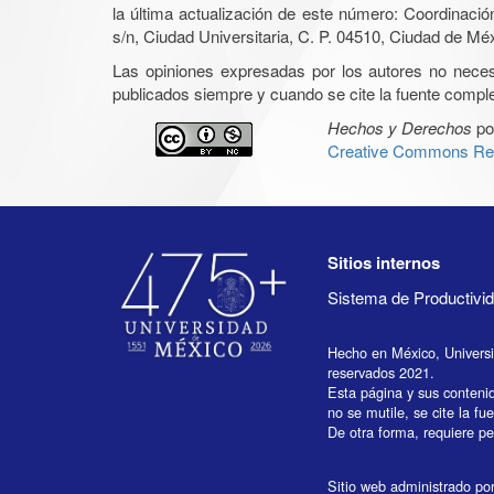
la última actualización de este número: Coordinaci
s/n, Ciudad Universitaria, C. P. 04510, Ciudad de Mé
Las opiniones expresadas por los autores no necesar
publicados siempre y cuando se cite la fuente complet
Hechos y Derechos
po
Creative Commons Rec
Sitios internos
Sistema de Productiv
Hecho en México, Univers
reservados 2021.
Esta página y sus conteni
no se mutile, se cite la fu
De otra forma, requiere per
Sitio web administrado por 