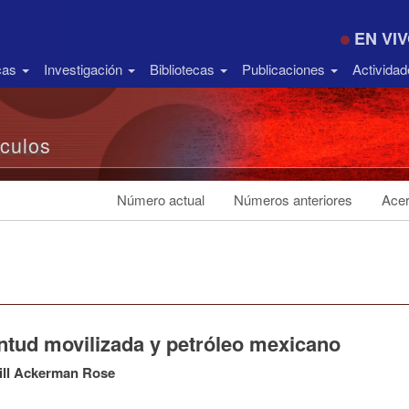
EN VI
icas
Investigación
Bibliotecas
Publicaciones
Activida
ículos
Número actual
Números anteriores
Acer
ntud movilizada y petróleo mexicano
ill Ackerman Rose