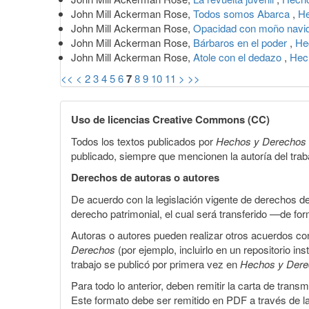
John Mill Ackerman Rose,
Todos somos Abarca
,
He
John Mill Ackerman Rose,
Opacidad con moño nav
John Mill Ackerman Rose,
Bárbaros en el poder
,
He
John Mill Ackerman Rose,
Atole con el dedazo
,
Hec
<<
<
2
3
4
5
6
7
8
9
10
11
>
>>
Uso de licencias Creative Commons (CC)
Todos los textos publicados por
Hechos y Derechos
publicado, siempre que mencionen la autoría del trabaj
Derechos de autoras o autores
De acuerdo con la legislación vigente de derechos d
derecho patrimonial, el cual será transferido —de f
Autoras o autores pueden realizar otros acuerdos cont
Derechos
(por ejemplo, incluirlo en un repositorio in
trabajo se publicó por primera vez en
Hechos y Der
Para todo lo anterior, deben remitir la carta de tran
Este formato debe ser remitido en PDF a través de l