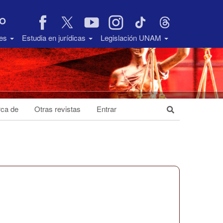
VO
des
Estudia en jurídicas
Legislación UNAM
ca de
Otras revistas
Entrar