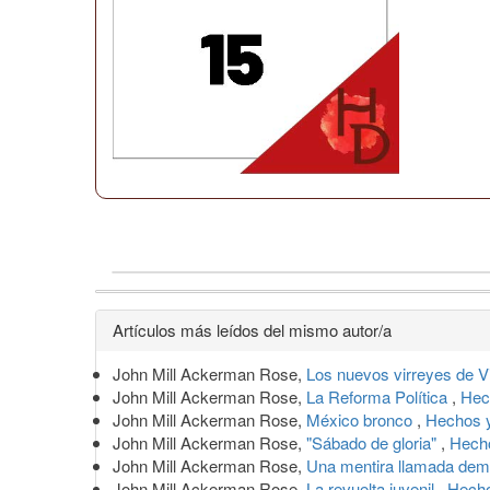
Detalles
Artículos más leídos del mismo autor/a
del
John Mill Ackerman Rose,
Los nuevos virreyes de V
artículo
John Mill Ackerman Rose,
La Reforma Política
,
Hec
John Mill Ackerman Rose,
México bronco
,
Hechos 
John Mill Ackerman Rose,
"Sábado de gloria"
,
Hech
John Mill Ackerman Rose,
Una mentira llamada de
John Mill Ackerman Rose,
La revuelta juvenil
,
Hecho