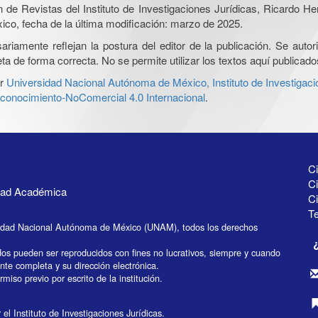
ón de Revistas del Instituto de Investigaciones Jurídicas, Ricardo 
xico, fecha de la última modificación: marzo de 2025.
iamente reflejan la postura del editor de la publicación. Se autoriz
a de forma correcta. No se permite utilizar los textos aquí publicad
r
Universidad Nacional Autónoma de México, Instituto de Investigaci
onocimiento-NoComercial 4.0 Internacional
.
Ci
Ci
idad Académica
C
Te
idad Nacional Autónoma de México (UNAM), todos los derechos
dos pueden ser reproducidos con fines no lucrativos, siempre y cuando
ente completa y su dirección electrónica.
miso previo por escrito de la institución.
el Instituto de Investigaciones Jurídicas.