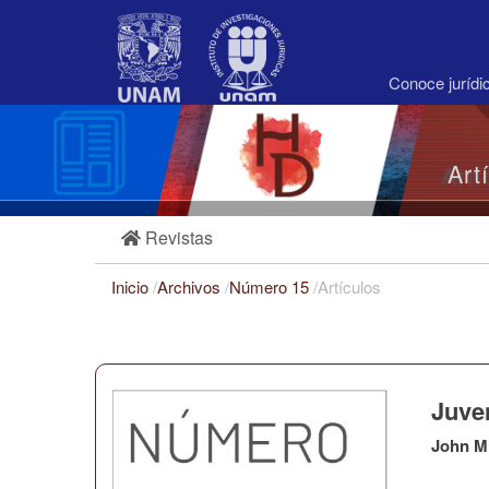
Navegación
principal
Contenido
principal
Conoce juríd
Barra
lateral
Art
Revistas
Inicio
/
Archivos
/
Número 15
/
Artículos
Juve
John M