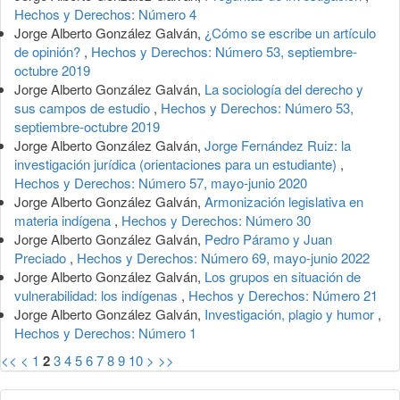
Hechos y Derechos: Número 4
Jorge Alberto González Galván,
¿Cómo se escribe un artículo
de opinión?
,
Hechos y Derechos: Número 53, septiembre-
octubre 2019
Jorge Alberto González Galván,
La sociología del derecho y
sus campos de estudio
,
Hechos y Derechos: Número 53,
septiembre-octubre 2019
Jorge Alberto González Galván,
Jorge Fernández Ruiz: la
investigación jurídica (orientaciones para un estudiante)
,
Hechos y Derechos: Número 57, mayo-junio 2020
Jorge Alberto González Galván,
Armonización legislativa en
materia indígena
,
Hechos y Derechos: Número 30
Jorge Alberto González Galván,
Pedro Páramo y Juan
Preciado
,
Hechos y Derechos: Número 69, mayo-junio 2022
Jorge Alberto González Galván,
Los grupos en situación de
vulnerabilidad: los indígenas
,
Hechos y Derechos: Número 21
Jorge Alberto González Galván,
Investigación, plagio y humor
,
Hechos y Derechos: Número 1
<<
<
1
2
3
4
5
6
7
8
9
10
>
>>