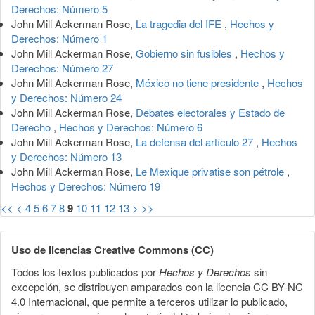
Derechos: Número 5
John Mill Ackerman Rose,
La tragedia del IFE
,
Hechos y
Derechos: Número 1
John Mill Ackerman Rose,
Gobierno sin fusibles
,
Hechos y
Derechos: Número 27
John Mill Ackerman Rose,
México no tiene presidente
,
Hechos
y Derechos: Número 24
John Mill Ackerman Rose,
Debates electorales y Estado de
Derecho
,
Hechos y Derechos: Número 6
John Mill Ackerman Rose,
La defensa del artículo 27
,
Hechos
y Derechos: Número 13
John Mill Ackerman Rose,
Le Mexique privatise son pétrole
,
Hechos y Derechos: Número 19
<<
<
4
5
6
7
8
9
10
11
12
13
>
>>
Uso de licencias Creative Commons (CC)
Todos los textos publicados por
Hechos y Derechos
sin
excepción, se distribuyen amparados con la licencia CC BY-NC
4.0 Internacional, que permite a terceros utilizar lo publicado,