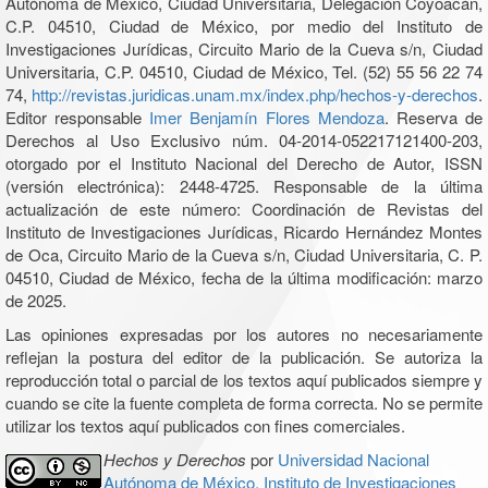
Autónoma de México, Ciudad Universitaria, Delegación Coyoacán,
C.P. 04510, Ciudad de México, por medio del Instituto de
Investigaciones Jurídicas, Circuito Mario de la Cueva s/n, Ciudad
Universitaria, C.P. 04510, Ciudad de México, Tel. (52) 55 56 22 74
74,
http://revistas.juridicas.unam.mx/index.php/hechos-y-derechos
.
Editor responsable
Imer Benjamín Flores Mendoza
. Reserva de
Derechos al Uso Exclusivo núm. 04-2014-052217121400-203,
otorgado por el Instituto Nacional del Derecho de Autor, ISSN
(versión electrónica): 2448-4725. Responsable de la última
actualización de este número: Coordinación de Revistas del
Instituto de Investigaciones Jurídicas, Ricardo Hernández Montes
de Oca, Circuito Mario de la Cueva s/n, Ciudad Universitaria, C. P.
04510, Ciudad de México, fecha de la última modificación: marzo
de 2025.
Las opiniones expresadas por los autores no necesariamente
reflejan la postura del editor de la publicación. Se autoriza la
reproducción total o parcial de los textos aquí publicados siempre y
cuando se cite la fuente completa de forma correcta. No se permite
utilizar los textos aquí publicados con fines comerciales.
Hechos y Derechos
por
Universidad Nacional
Autónoma de México, Instituto de Investigaciones